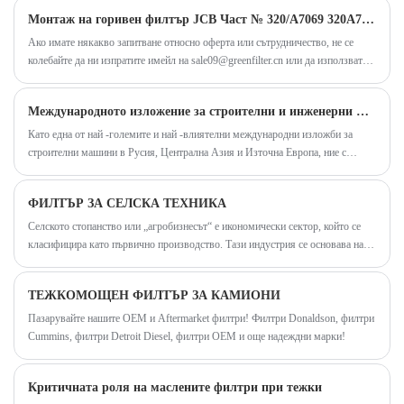
Монтаж на горивен филтър JCB Част № 320/A7069 320A7069
сега! Бърза доставка. Конкурентна цена.
Ако имате някакво запитване относно оферта или сътрудничество, не се
Китайски OEM маслен филтър P550779
колебайте да ни изпратите имейл на sale09@greenfilter.cn или да използвате
Производител за серия John Deere.
следния формуляр за запитване. Наш търговски представител ще се свърже
с вас в рамките на 12 часа. Благодарим ви за проявения интерес към нашите
Международното изложение за строителни и инженерни машини на 25 -та Русия (CTT Expo 2025)
продукти.
Като една от най -големите и най -влиятелни международни изложби за
строителни машини в Русия, Централна Азия и Източна Европа, ние с
нетърпение очакваме да се срещнем тук, за да обсъдим и обменим идеи за
изследване и учене на филтри заедно.
ФИЛТЪР ЗА СЕЛСКА ТЕХНИКА
Селското стопанство или „агробизнесът“ е икономически сектор, който се
класифицира като първично производство. Тази индустрия се основава на
целенасоченото производство на растителни и/или животински продукти
ТЕЖКОМОЩЕН ФИЛТЪР ЗА КАМИОНИ
Пазарувайте нашите OEM и Aftermarket филтри! Филтри Donaldson, филтри
Cummins, филтри Detroit Diesel, филтри OEM и още надеждни марки!
Критичната роля на маслените филтри при тежки