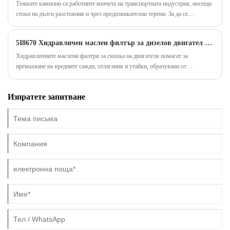
Тежките камиони са работните кончета на транспортната индустрия, носещи
стоки на дълги разстояния и чрез предизвикателни терени. За да се
гарантира, че тези превозни средства работят ефективно и надеждно,
правилните системи за филтриране са от съществено значение. Сред най-
5I8670 Хидравличен маслен филтър за дизелов двигател за CAT
критичните компоненти са маслените филтри, филтрите за тежкотоварни
камиони и хидравличните филтри. Тази статия изследва техните функции,
Хидравличните маслени филтри за смазка на двигателя помагат за
видове и ползи, като подчертава тяхното значение в сектора на
премахване на вредните сажди, отлагания и утайки, образувани от
тежкотоварния транспорт.
разграждането на смазката на двигателя.
Изпратете запитване