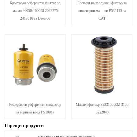
Кръстосан референтен филтър за
Елемент на въздушен филтър за
масло 400504-00058 2022275
инженерни машини P535115 за
2417016 за Daewoo
CAT
Референтен референтен сепаратор
Маслен филтър 3223155 322-3155
на горивна вода FS19917
5222840
Горещи продукти