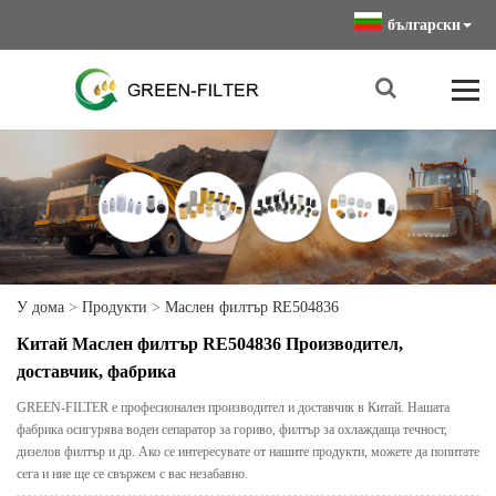
български
У дома
>
Продукти
>
Маслен филтър RE504836
Китай Маслен филтър RE504836 Производител,
доставчик, фабрика
GREEN-FILTER е професионален производител и доставчик в Китай. Нашата
фабрика осигурява воден сепаратор за гориво, филтър за охлаждаща течност,
дизелов филтър и др. Ако се интересувате от нашите продукти, можете да попитате
сега и ние ще се свържем с вас незабавно.