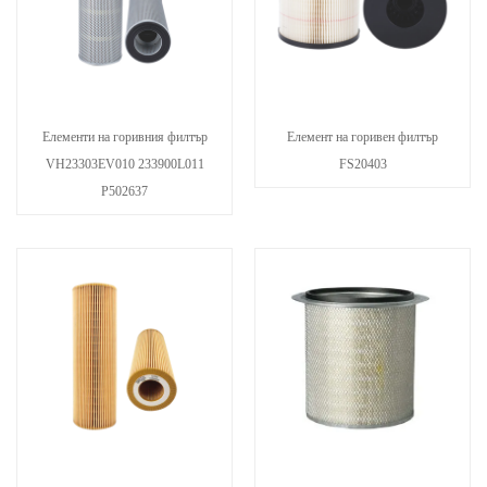
Елементи на горивния филтър
Елемент на горивен филтър
VH23303EV010 233900L011
FS20403
P502637