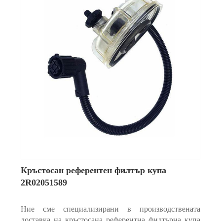
Кръстосан референтен филтър купа
2R02051589
Ние сме специализирани в производствената
доставка на кръстосана референтна филтърна купа