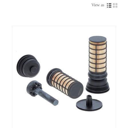
View as
Предпочитан: Ние сме предпочитаният избор от производители на
оборудване по целия свят - и ние влагаме същата технология и
грижа във всеки продукт с марка GREEN-FILTER.
Разработване, тестване и анализ на филтрация
GREEN-FILTER е пионер в използването на широк набор от
инструменти за инженеринг, дизайн и тестване, използвани по
време на процеса на разработване и валидиране на продукта.
GREEN-FILTER е изцяло ангажиран с предоставянето на
качествени продукти и е отговорен корпоративен гражданин. Ще
откриете, че GREEN-FILTER се стреми да изпълни или надхвърли
изискванията на клиентите и го правим чрез координиране на
непрекъснати дейности за подобряване.