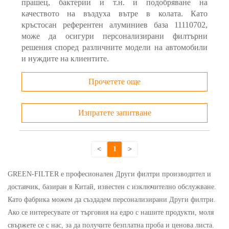
прашец, бактерии и т.н. и подобряване на
качеството на въздуха вътре в колата. Като
кръстосан референтен алуминиев база 11110702,
може да осигури персонализирани филтърни
решения според различните модели на автомобили
и нуждите на клиентите.
Прочетете още
Изпратете запитване
<
1
>
GREEN-FILTER е професионален Други филтри производител и
доставчик, базиран в Китай, известен с изключително обслужване.
Като фабрика можем да създадем персонализирани Други филтри.
Ако се интересувате от търговия на едро с нашите продукти, моля
свържете се с нас, за да получите безплатна проба и ценова листа.