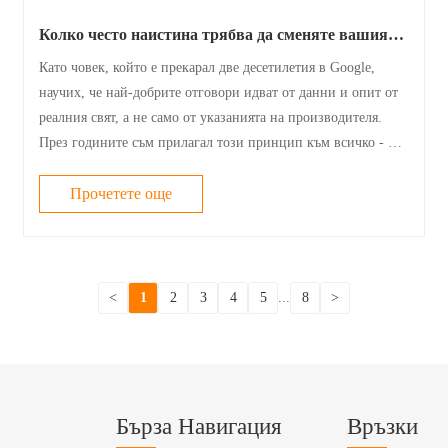
Колко често наистина трябва да сменяте вашия
въздушен филтър в купето
Като човек, който е прекарал две десетилетия в Google,
научих, че най-добрите отговори идват от данни и опит от
реалния свят, а не само от указанията на производителя.
През годините съм прилагал този принцип към всичко - от
актуализации на алгоритми до поддръжка на автомобили.
Един въпрос, който чув......
Прочетете още
<
1
2
3
4
5
...
8
>
Бърза Навигация
Връзки