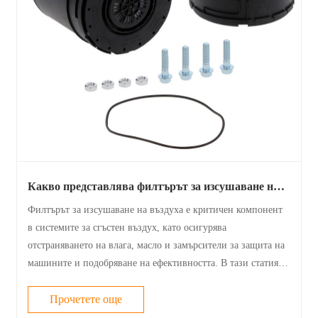
Какво представлява филтърът за изсушаване на
въздуха и защо е важен за вашата система
Филтърът за изсушаване на въздуха е критичен компонент
в системите за сгъстен въздух, като осигурява
отстраняването на влага, масло и замърсители за защита на
машините и подобряване на ефективността. В тази статия
изследваме как работят филтрите за изсушаване на въздуха,
техните видове, предимства, ......
Прочетете още