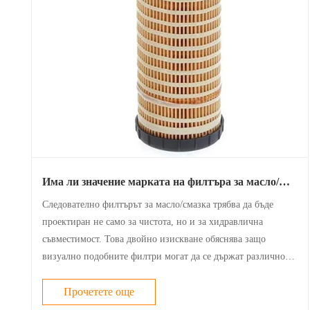
Има ли значение марката на филтъра за масло/
смазка или всички филтри са еднакви отвътре?
Следователно филтърът за масло/смазка трябва да бъде
проектиран не само за чистота, но и за хидравлична
съвместимост. Това двойно изискване обяснява защо
визуално подобните филтри могат да се държат различно
при еднакви работни условия.
Прочетете още