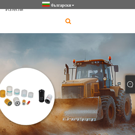
български
Изтегли