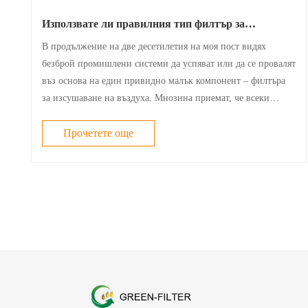
Използвате ли правилния тип филтър за
изсушител на въздух
В продължение на две десетилетия на моя пост видях
безброй промишлени системи да успяват или да се провалят
въз основа на един привидно малък компонент – филтъра
за изсушаване на въздуха. Мнозина приемат, че всеки
филтър ще свърши работа, но мога да ви кажа от
непосредствено наблюдение, че грешният ......
Прочетете още