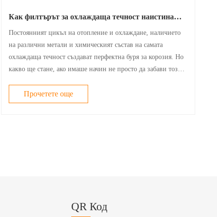
Как филтърът за охлаждаща течност наистина
предпазва вашия двигател от корозия
Постоянният цикъл на отопление и охлаждане, наличието
на различни метали и химическият състав на самата
охлаждаща течност създават перфектна буря за корозия. Но
какво ще стане, ако имаше начин не просто да забави този
процес, а активно да се бори срещу него? Това е точно
ролята на високоефективен фи......
Прочетете още
QR Код