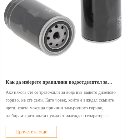
Как да изберете правилния водоотделител за
гориво за вашия дизелов двигател
Ако някога сте се тревожили за вода във вашето дизелово
гориво, не сте сами. Като човек, който е виждал скъпите
щети, които може да причини замърсеното гориво,
разбирам критичната нужда от надежден сепаратор за
горивна вода. Това не е просто аксесоар; това е основна
защита за вашия двигател.
Прочетете още