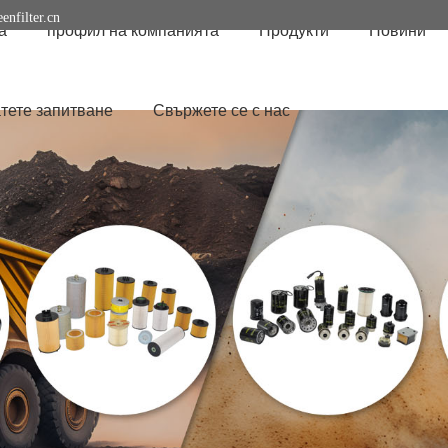
enfilter.cn
а
профил на компанията
Продукти
Новини
тете запитване
Свържете се с нас