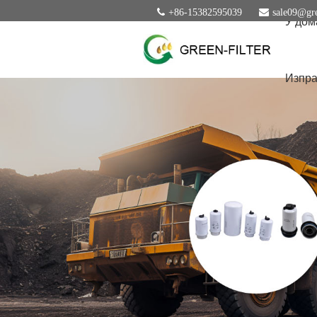
+86-15382595039
sale09@gre
У дом
Изпра