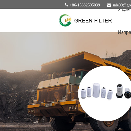
+86-15382595039
sale09@gre
У дом
Изпра