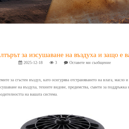
лтърът за изсушаване на въздуха и защо е в
2025-12-18
3
Оставете ми съобщение
мите за сгъстен въздух, като осигурява отстраняването на влага, масло
зсушаване на въздуха, техните видове, предимства, съвети за поддръжка 
одителността на вашата система.