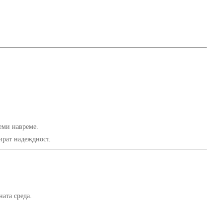
леми навреме.
ират надеждност.
ата среда.