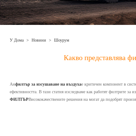
У Дома
>
Новини
>
Шоурум
Какво представлява фи
Ан
филтър за изсушаване на въздуха
е критичен компонент в систе
ефективността. В тази статия изследваме как работят филтрите за и
ФИЛТЪР
Висококачествените решения на могат да подобрят произв