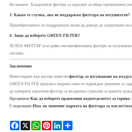
Не винаги. Хладилните филтри са идеални за обща промишлена упо
3. Какво се случва, ако не поддържам филтъра на изсушителя?
Пренебрегването на поддръжката може да доведе до натрупване на 
4. Защо да изберете GREEN-FILTER?
ЗЕЛЕН ФИЛТЪР осигурява високоефективни филтри за изсушаване на
система.
Заключение
Инвестиране във високо качество
филтър за изсушаване на въздух
GREEN-FILTER предлага широка гама от надеждни решения за задо
да намерите идеалния филтър за въздушна сушилня за вашите нуж
Предишен:
Как да изберете правилния водоотделител за гориво 
Следващия:
Има ли значение марката на филтъра за масло/сма
Facebook
X
WhatsApp
Pinterest
LinkedIn
Share