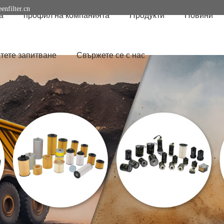
enfilter.cn
а
профил на компанията
Продукти
Новини
тете запитване
Свържете се с нас