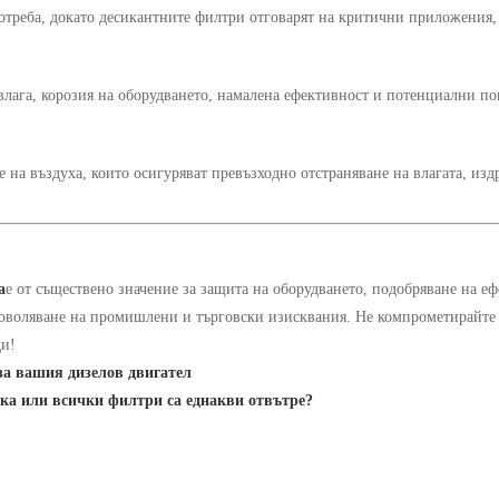
треба, докато десикантните филтри отговарят на критични приложения,
влага, корозия на оборудването, намалена ефективност и потенциални по
 въздуха, които осигуряват превъзходно отстраняване на влагата, изд
а
е от съществено значение за защита на оборудването, подобряване на еф
воляване на промишлени и търговски изисквания. Не компрометирайте
ди!
за вашия дизелов двигател
зка или всички филтри са еднакви отвътре?