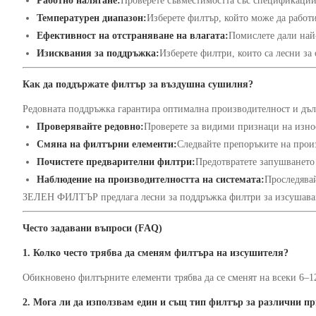
Работно налягане:
Проверете съвместимостта със спецификациит
Температурен диапазон:
Изберете филтър, който може да работ
Ефективност на отстраняване на влагата:
Помислете дали най
Изисквания за поддръжка:
Изберете филтри, които са лесни за
Как да поддържате филтър за въздушна сушилня?
Редовната поддръжка гарантира оптимална производителност и дъл
Проверявайте редовно:
Проверете за видими признаци на изно
Смяна на филтърни елементи:
Следвайте препоръките на произ
Почистете предварителни филтри:
Предотвратете запушването 
Наблюдение на производителността на системата:
Проследявай
ЗЕЛЕН ФИЛТЪР предлага лесни за поддръжка филтри за изсушаване 
Често задавани въпроси (FAQ)
1. Колко често трябва да сменям филтъра на изсушителя?
Обикновено филтърните елементи трябва да се сменят на всеки 6–12 
2. Мога ли да използвам един и същ тип филтър за различни п