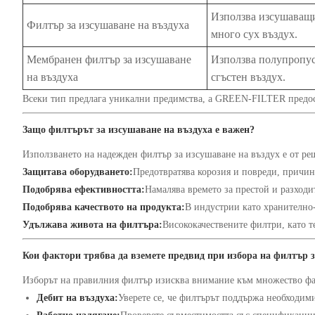
Използва изсушаващи
Филтър за изсушаване на въздуха
много сух въздух.
Мембранен филтър за изсушаване
Използва полупропус
на въздуха
сгъстен въздух.
Всеки тип предлага уникални предимства, а GREEN-FILTER предост
Защо филтърът за изсушаване на въздуха е важен?
Използването на надежден филтър за изсушаване на въздух е от р
Защитава оборудването:
Предотвратява корозия и повреди, причин
Подобрява ефективността:
Намалява времето за престой и разходи
Подобрява качеството на продукта:
В индустрии като хранително-
Удължава живота на филтъра:
Висококачествените филтри, като 
Кои фактори трябва да вземете предвид при избора на филтър
Изборът на правилния филтър изисква внимание към множество фа
Дебит на въздуха:
Уверете се, че филтърът поддържа необходими