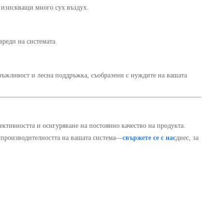
 изискващи много сух въздух.
вреди на системата.
ръжливост и лесна поддръжка, съобразени с нуждите на вашата
ективността и осигуряване на постоянно качество на продукта.
 производителността на вашата система—
свържете се с нас
днес, за