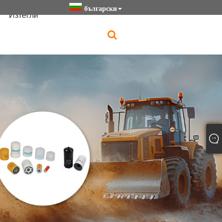
български
Изтегли