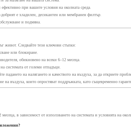
е за налягане на вашата система.
и ефективно при вашите условия на околната среда.
-добрият е хладилен, десикантен или мембранен филтър.
 обслужване и подмяна.
ъг живот. Следвайте тези ключови стъпки:
сване или блокиране.
водителя, обикновено на всеки 6–12 месеца.
на системата от големи отпадъци.
те падането на налягането и качеството на въздуха, за да откриете проб
на въздуха, които опростяват поддръжката, като същевременно гарант
месеца, в зависимост от използването на системата и условията на околн
риложения?