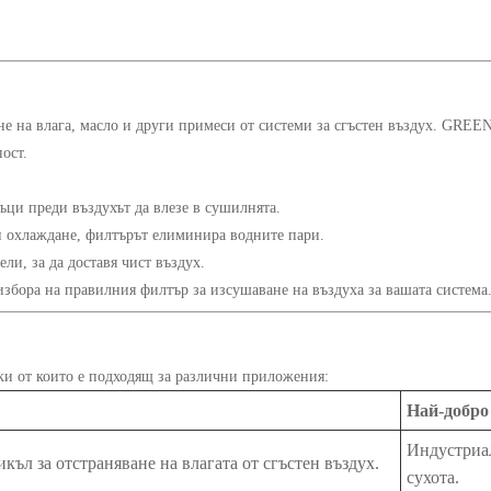
ане на влага, масло и други примеси от системи за сгъстен въздух. GRE
ост.
ъци преди въздухът да влезе в сушилнята.
и охлаждане, филтърът елиминира водните пари.
ли, за да доставя чист въздух.
избора на правилния филтър за изсушаване на въздуха за вашата система
еки от които е подходящ за различни приложения:
Най-добро
Индустриал
къл за отстраняване на влагата от сгъстен въздух.
сухота.