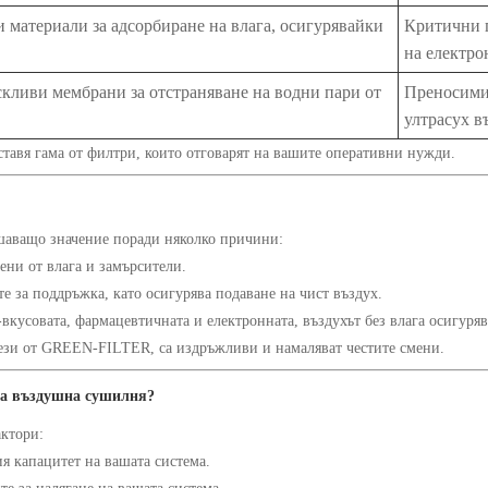
 материали за адсорбиране на влага, осигурявайки
Критични 
на електро
кливи мембрани за отстраняване на водни пари от
Преносими
ултрасух в
авя гама от филтри, които отговарят на вашите оперативни нужди.
ешаващо значение поради няколко причини:
ени от влага и замърсители.
те за поддръжка, като осигурява подаване на чист въздух.
вкусовата, фармацевтичната и електронната, въздухът без влага осигуря
тези от GREEN-FILTER, са издръжливи и намаляват честите смени.
 за въздушна сушилня?
ктори:
я капацитет на вашата система.