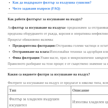
Как да поддържате филтър за въздушна сушилня?
Често задавани въпроси (FAQ)
Как работи филтърът за изсушаване на въздух?
Ан
филтър за изсушаване на въздуха
е предназначен за отстраняв
предпазва оборудването от ръжда, корозия и оперативна неефективн
Процесът обикновено включва:
Предварителна филтрация:
Отстранява големи частици и остат
Отстраняване на влага:
Използвайки техники за адсорбция ил
Фина филтрация:
Улавя масло, прах и микроскопични замърсите
Правилното разбиране на този процес е от съществено значение за 
Какви са видовете филтри за изсушаване на въздух?
Филтрите за изсушаване на въздух се предлагат в няколко типа, вс
Тип
Описание
Филтър за хладилен въздушен
Използва хладилен ци
изсушител