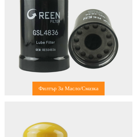
Филтър За Масло/смазка