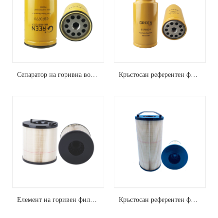
Сепаратор на горивна вода P551010
Кръстосан референтен филтър за горив Елемент 423-8524
Елемент на горивен филтър FS20403
Кръстосан референтен филтър за горивен елемент FS20203