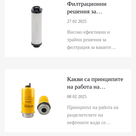
новите ни иновации,
Филтрационни
включително нефтени
решения за
филтри, хидравлични
строителни машини
27 02 2025
филтри и други филтри и
Високо ефективни и
проучете как решенията на
трайни решения за
зеления филтър движат
филтрация за вашите
ефективността, н...
строителни машини! В
Green-Filter предлагаме
широка гама от
висококачествени решения
Какви са принципите
за филтриране за вашите
на работа на
строителни машини.
сепараторите на
08 02 2025
Нашите филтри идват от
горивната вода?
Принципът на работа на
водещи производители и
разделителите на
предлагат оптимална
нефтените води се
производителност дори
основава главно на
при тежки условия.