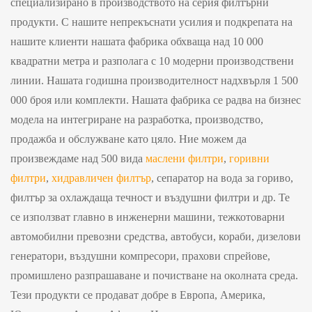
специализирано в производството на серия филтърни
продукти. С нашите непрекъснати усилия и подкрепата на
нашите клиенти нашата фабрика обхваща над 10 000
квадратни метра и разполага с 10 модерни производствени
линии. Нашата годишна производителност надхвърля 1 500
000 броя или комплекти. Нашата фабрика се радва на бизнес
модела на интегриране на разработка, производство,
продажба и обслужване като цяло. Ние можем да
произвеждаме над 500 вида
маслени филтри
,
горивни
филтри
,
хидравличен филтър
, сепаратор на вода за гориво,
филтър за охлаждаща течност и въздушни филтри и др. Те
се използват главно в инженерни машини, тежкотоварни
автомобилни превозни средства, автобуси, кораби, дизелови
генератори, въздушни компресори, прахови спрейове,
промишлено разпрашаване и почистване на околната среда.
Тези продукти се продават добре в Европа, Америка,