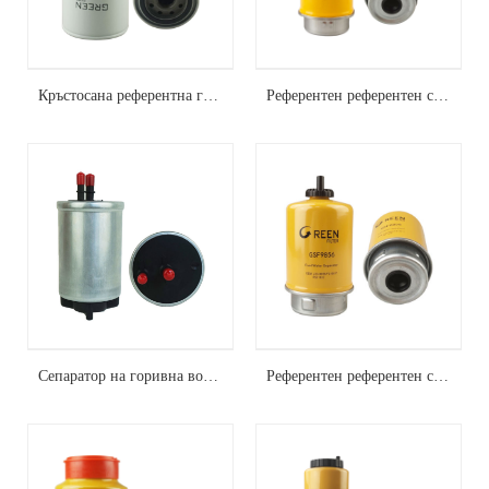
Кръстосана референтна горивна вода сепаратор FS19732
Референтен референтен сепаратор на горивна вода P551425
Сепаратор на горивна вода P765325
Референтен референтен сепаратор на горивна вода FS19917