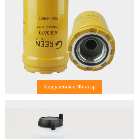
Хидравличен Филтър