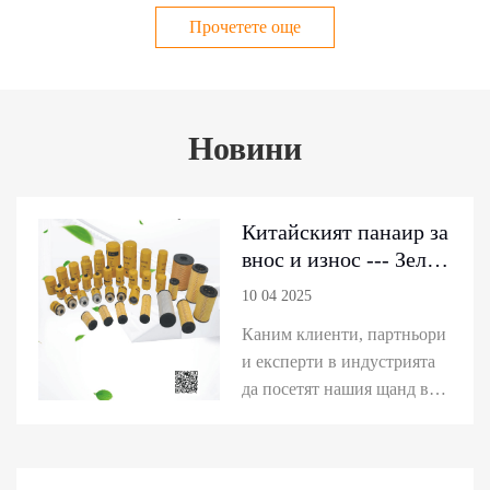
Прочетете още
Новини
Китайският панаир за
внос и износ --- Зелен
филтър Хидравличен
10 04 2025
филтър решения
Каним клиенти, партньори
и експерти в индустрията
да посетят нашия щанд в
павила на панаира на внос
и износ на Китай (панаир
на кантон). Научете за най-