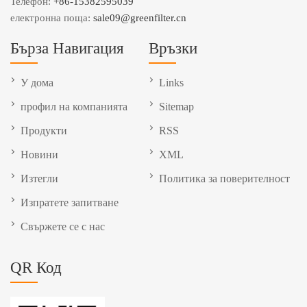
Телефон:
+86-15382595039
електронна поща:
sale09@greenfilter.cn
Бърза Навигация
Връзки
У дома
Links
профил на компанията
Sitemap
Продукти
RSS
Новини
XML
Изтегли
Политика за поверителност
Изпратете запитване
Свържете се с нас
QR Код