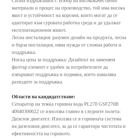
Силна издръжливост: Избор на висококачествени
материали и процес на производство, той има висока
якост и устойчивост на корозия, които могат да се
адаптират към суровата работна среда и да удължат
експлоатационния живот.
Лесна инсталация: разумен дизайн на продукта, лесна
и бърза инсталация, няма нужда от сложна работа и
поддръжка.
Ниска цена за поддръжка: Дизайнът на заменяем
филтър елемент е удобен за потребителите да
извършват поддръжка и подмяна, което намалява
разходите за поддръжка.
Области на кандидатстване:
Сепаратор на тежка горивна вода PL270 GSF270B
40040300022 се използва главно в следните полета:
Дизелов двигател: Използва се в горивната система
на дизеловия двигател, за да се гарантира чистотата и
ефективността на горивото.