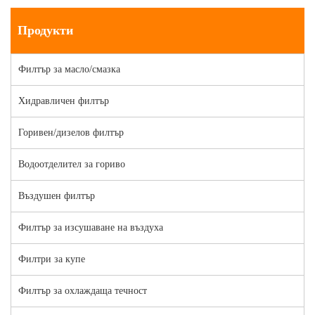
Продукти
Филтър за масло/смазка
Хидравличен филтър
Горивен/дизелов филтър
Водоотделител за гориво
Въздушен филтър
Филтър за изсушаване на въздуха
Филтри за купе
Филтър за охлаждаща течност