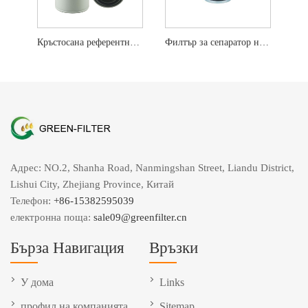
Кръстосана референтна горивна вода сепаратор FS19732
Филтър за сепаратор на горивна вода FS19728 GF9728
Адрес: NO.2, Shanha Road, Nanmingshan Street, Liandu District,
Lishui City, Zhejiang Province, Китай
Телефон:
+86-15382595039
електронна поща:
sale09@greenfilter.cn
Бърза Навигация
Връзки
У дома
Links
профил на компанията
Sitemap