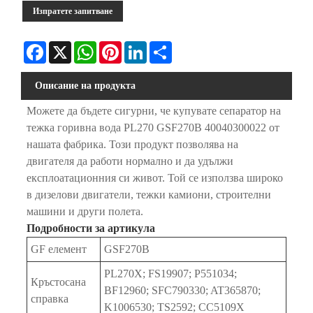
Изпратете запитване
Facebook
X
WhatsApp
Pinterest
LinkedIn
Share
Описание на продукта
Можете да бъдете сигурни, че купувате сепаратор на
тежка горивна вода PL270 GSF270B 40040300022 от
нашата фабрика. Този продукт позволява на
двигателя да работи нормално и да удължи
експлоатационния си живот. Той се използва широко
в дизелови двигатели, тежки камиони, строителни
машини и други полета.
Подробности за артикула
GF елемент
GSF270B
PL270X; FS19907; P551034;
Кръстосана
BF12960; SFC790330; AT365870;
справка
K1006530; TS2592; CC5109X