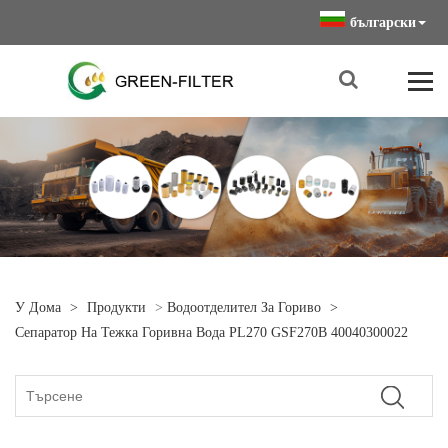
български
У Дома
>
Продукти
>
Водоотделител За Гориво
>
Сепаратор На Тежка Горивна Вода PL270 GSF270B 40040300022