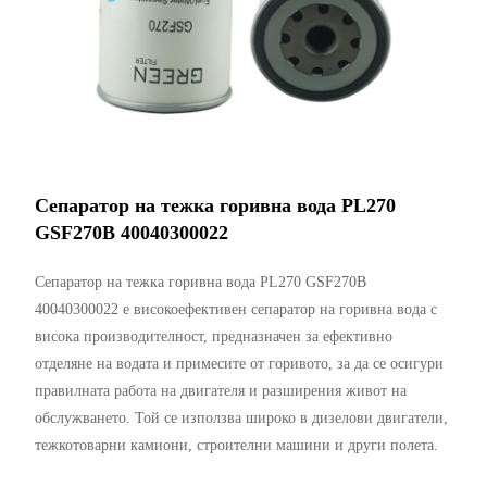
Сепаратор на тежка горивна вода PL270
GSF270B 40040300022
Сепаратор на тежка горивна вода PL270 GSF270B
40040300022 е високоефективен сепаратор на горивна вода с
висока производителност, предназначен за ефективно
отделяне на водата и примесите от горивото, за да се осигури
правилната работа на двигателя и разширения живот на
обслужването. Той се използва широко в дизелови двигатели,
тежкотоварни камиони, строителни машини и други полета.