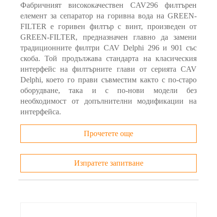
Фабричният висококачествен CAV296 филтърен
елемент за сепаратор на горивна вода на GREEN-
FILTER е горивен филтър с винт, произведен от
GREEN-FILTER, предназначен главно да замени
традиционните филтри CAV Delphi 296 и 901 със
скоба. Той продължава стандарта на класическия
интерфейс на филтърните глави от серията CAV
Delphi, което го прави съвместим както с по-старо
оборудване, така и с по-нови модели без
необходимост от допълнителни модификации на
интерфейса.
Прочетете още
Изпратете запитване