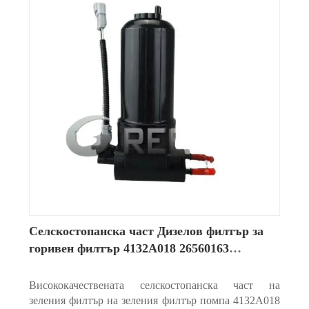
Селскостопанска част Дизелов филтър за
горивен филтър 4132A018 26560163
4132A015 4226937M91 ULPK0038
Висококачествената селскостопанска част на
зеления филтър на зеления филтър помпа 4132A018