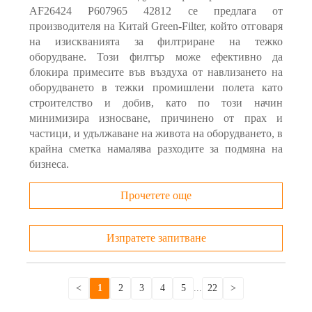
AF26424 P607965 42812 се предлага от
производителя на Китай Green-Filter, който отговаря
на изискванията за филтриране на тежко
оборудване. Този филтър може ефективно да
блокира примесите във въздуха от навлизането на
оборудването в тежки промишлени полета като
строителство и добив, като по този начин
минимизира износване, причинено от прах и
частици, и удължаване на живота на оборудването, в
крайна сметка намалява разходите за подмяна на
бизнеса.
Прочетете още
Изпратете запитване
<
1
2
3
4
5
...
22
>