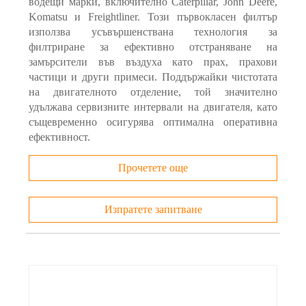
водещи марки, включително Caterpillar, John Deere,
Komatsu и Freightliner. Този първокласен филтър
използва усъвършенствана технология за
филтриране за ефективно отстраняване на
замърсители във въздуха като прах, прахови
частици и други примеси. Поддържайки чистотата
на двигателното отделение, той значително
удължава сервизните интервали на двигателя, като
същевременно осигурява оптимална оперативна
ефективност.
Прочетете още
Изпратете запитване