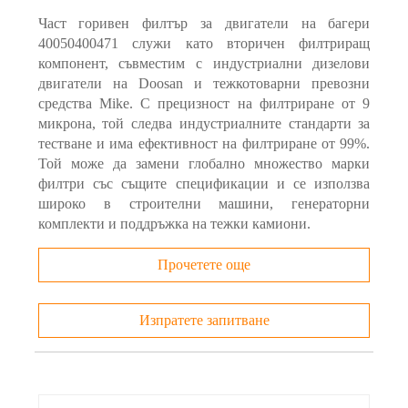
Част горивен филтър за двигатели на багери
40050400471 служи като вторичен филтриращ
компонент, съвместим с индустриални дизелови
двигатели на Doosan и тежкотоварни превозни
средства Mike. С прецизност на филтриране от 9
микрона, той следва индустриалните стандарти за
тестване и има ефективност на филтриране от 99%.
Той може да замени глобално множество марки
филтри със същите спецификации и се използва
широко в строителни машини, генераторни
комплекти и поддръжка на тежки камиони.
Прочетете още
Изпратете запитване