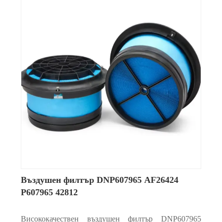
Въздушен филтър DNP607965 AF26424
P607965 42812
Висококачествен въздушен филтър DNP607965