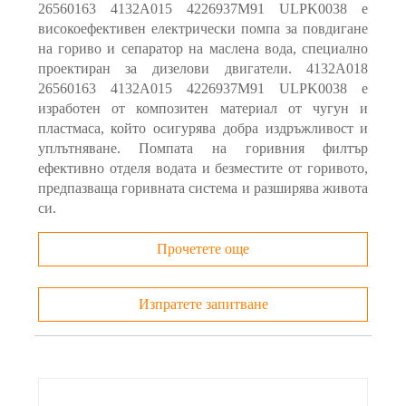
26560163 4132A015 4226937M91 ULPK0038 е
високоефективен електрически помпа за повдигане
на гориво и сепаратор на маслена вода, специално
проектиран за дизелови двигатели. 4132A018
26560163 4132A015 4226937M91 ULPK0038 е
изработен от композитен материал от чугун и
пластмаса, който осигурява добра издръжливост и
уплътняване. Помпата на горивния филтър
ефективно отделя водата и безместите от горивото,
предпазваща горивната система и разширява живота
си.
Прочетете още
Изпратете запитване