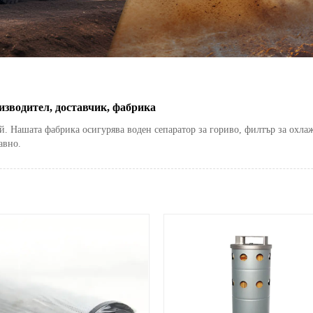
зводител, доставчик, фабрика
Нашата фабрика осигурява воден сепаратор за гориво, филтър за охлажд
авно.