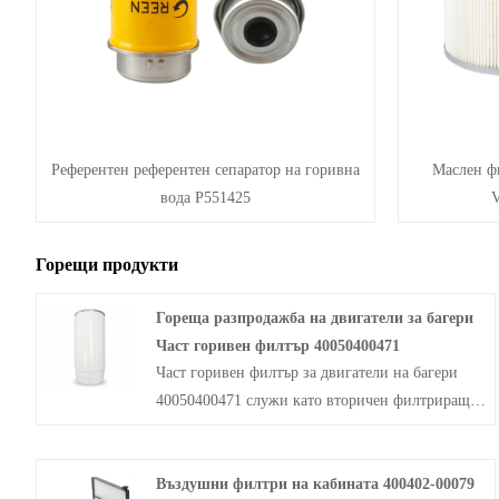
Референтен референтен сепаратор на горивна
Маслен ф
вода P551425
V
Горещи продукти
Гореща разпродажба на двигатели за багери
Част горивен филтър 40050400471
Част горивен филтър за двигатели на багери
40050400471 служи като вторичен филтриращ
компонент, съвместим с индустриални дизелови
двигатели на Doosan и тежкотоварни превозни
Въздушни филтри на кабината 400402-00079
средства Mike. С прецизност на филтриране от