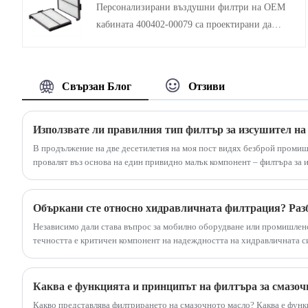
Персонализирани въздушни филтри на OEM
9 микрона, той следва индустриалните
кабината 400402-00079 са проектирани да
стандарти за тестване и има ефективност на
улавят и спират прах, цветен прашец и други
филтриране от 99%. Той може да замени
частици, които влизат в кабината, осигурявайки
глобално множество марки филтри със същите
качество на въздуха. Изработени от
спецификации и се използва широко в
Свързан Блог
Отзиви
висококачествени материали за дълъг живот и
строителни машини, генераторни комплекти и
последователни показатели. Отговаря на
поддръжка на тежки камиони.
стандартните изисквания за размер на багерите
Използвате ли правилния тип филтър за изсушител на
на Doosan и е лесен за инсталиране и подмяна.
В продължение на две десетилетия на моя пост видях безброй промишл
провалят въз основа на един привидно малък компонент – филтъра за 
приемат, че всеки филтър ще свърши работа, но мога да ви кажа от не
грешният избор тихо намалява ефективността и повишава разходите.
Независимо дали става въпрос за мобилно оборудване или промишлено
течността е критичен компонент на надеждността на хидравличната с
или наличието на вода в маслото е най-важната причина за повреда и п
Следователно филтрирането играе жизненоважна роля за правилното 
Каква е функцията и принципът на филтъра за смазоч
Какво представлява филтрирането на смазочното масло? Каква е функ