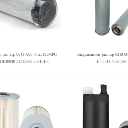
н филтър 00417906 PT23103MPG
Хидравличен филтър GH8401
HF28948 32313500 32910100
HF35511 P502269