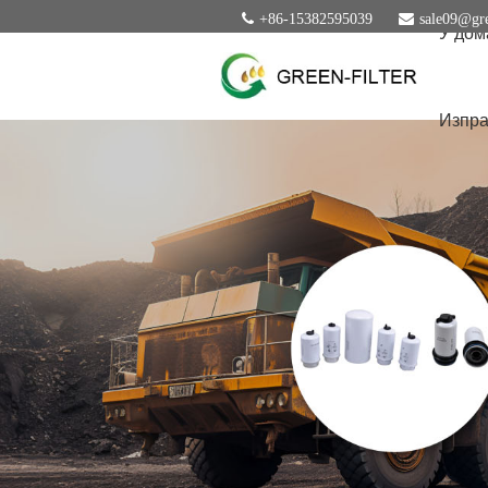
+86-15382595039
sale09@gre
У дом
Изпра