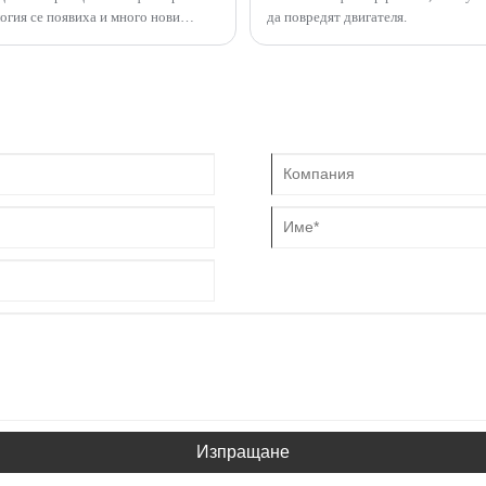
огия се появиха и много нови
да повредят двигателя.
Изпращане