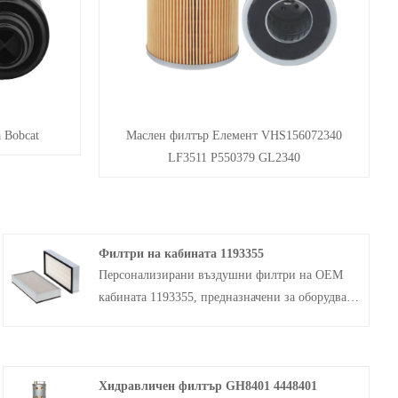
 Bobcat
Маслен филтър Елемент VHS156072340
LF3511 P550379 GL2340
Филтри на кабината 1193355
Персонализирани въздушни филтри на OEM
кабината 1193355, предназначени за оборудване
на гъсеници, този въздушен филтър улавя
вредни частици във въздуха, поддържа
чистотата на системата, защитава критичните
Хидравличен филтър GH8401 4448401
компоненти като турбокомпресори, инжектори,