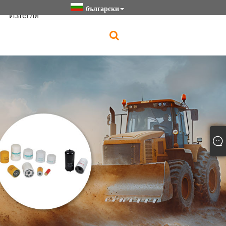
български
Изтегли