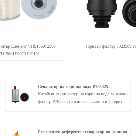
илтър Елемент VHS156072360
Горивен филтър 7023589 за
H15601E0070 RJ9191
Сепаратор на горивна вода P765325
Китайският сепаратор на горивна вода за зелено
филтър P765325 се използва главно в багерите
на JCB и служи за филтриране на примеси и
вода от горивото, за да се гарантира правилната
работа на двигателя. Филтърът може да се
Референтен референтен сепаратор на горивна
наложи периодично да се сменя, за да се