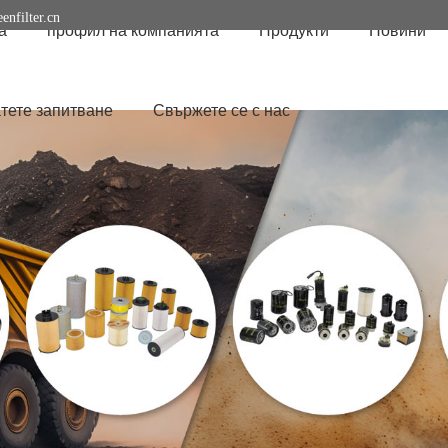
enfilter.cn
а
профил на компанията
Продукти
Новини
тете запитване
Свържете се с нас