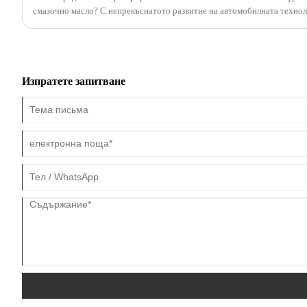
смазочно масло? С непрекъснатото развитие на автомобилната технол
продукти, а филтърът за смазочно масло е един от тях.
Изпратете запитване