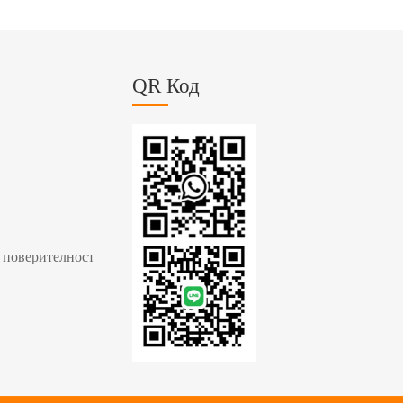
QR Код
 поверителност