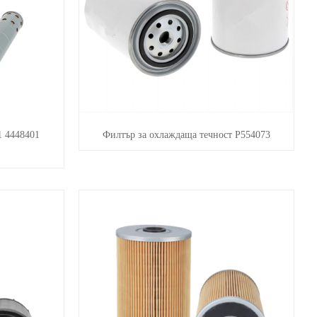
 4448401
Филтър за охлаждаща течност P554073