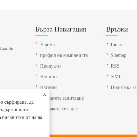
Бърза Навигация
Връзки
У дома
Links
 Liandu
профил на компанията
Sitemap
Продукти
RSS
Новини
XML
Изтегли
Политика за
X
Изпратете запитване
о сърфиране, да
Свържете се с нас
съдържанието.
на бисквитки от наша