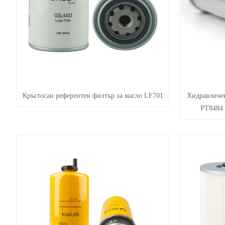
Кръстосан референтен филтър за масло LF701
Хидравличе
PT8484 