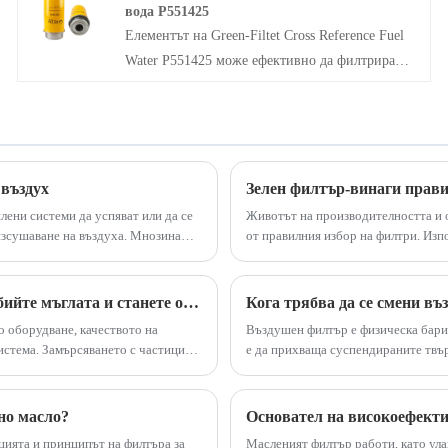
вода P551425
гарантира неговия ефект на филтриране и
Елементът на Green-Filtet Cross Reference Fuel
характеристиката на двигателя.
Water P551425 може ефективно да филтрира
примесите в горивото, да гарантира чистотата
на горивото и да предотврати навлизането на
примесите в двигателя, така че да предпази
двигателя от повреда. Като касета за сепаратор
на вода, той може ефективно да отдели водата в
 въздух
Зелен филтър-винаги прави
горивото, за да се избегне водата да причини
ени системи да успяват или да се
Животът на производителността и 
корозия и увреждане на двигателя.
изсушаване на въздуха. Мнозина
от правилния избор на филтри. Изпо
посредствено наблюдение, че
се гарантира надеждността на фун
зелен филтър, които са напълно съ
Объркани сте относно хидравличната филтрация? Разбийте мъглата и станете опитни в технологията на хидравличния филтър от висок клас!
Кога трябва да се смени в
 оборудване, качеството на
Въздушен филтър е физическа барие
истема. Замърсяването с частици
е да прихваща суспендираните твър
овреда в тези системи.
им функциониране.
но масло?
Основател на високоефекти
цията и принципът на филтъра за
Масленият филтър работи, като ула