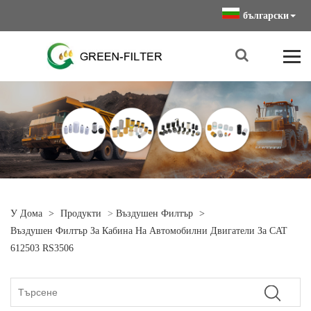
български
У Дома
>
Продукти
>
Въздушен Филтър
>
Въздушен Филтър За Кабина На Автомобилни Двигатели За CAT
612503 RS3506