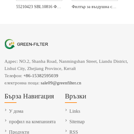
55210423 SBL10816 Филтър за въздух дишане за Перкинс
Филтър за въздушна сушилня ZB4734 K043830 5801414923
Адрес: NO.2, Shanha Road, Nanmingshan Street, Liandu District,
Lishui City, Zhejiang Province, Китай
Телефон:
+86-15382595039
електронна поща:
sale09@greenfilter.cn
Бърза Навигация
Връзки
У дома
Links
профил на компанията
Sitemap
Продукти
RSS