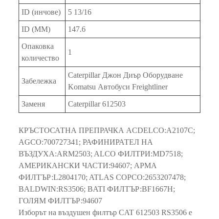
ID (инчове)
5 13/16
ID (MM)
147.6
Опаковка
1
количество
Caterpillar Джон Диър Оборудване
Забележка
Komatsu Автобуси Freightliner
Заменя
Caterpillar 612503
КРЪСТОСАТНА ПРЕПРАЧКА ACDELCO:A2107C;
AGCO:700727341; РАФИНИРАТЕЛ НА
ВЪЗДУХА:ARM2503; ALCO ФИЛТРИ:MD7518;
АМЕРИКАНСКИ ЧАСТИ:94607; АРМА
ФИЛТЪР:L2804170; ATLAS COPCO:2653207478;
BALDWIN:RS3506; BATI ФИЛТЪР:BF1667H;
ГОЛЯМ ФИЛТЪР:94607
Изборът на въздушен филтър CAT 612503 RS3506 е