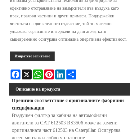
използва усъвършенствана технология за филтриране за
ефективно отстраняване на замърсители във въздуха като
прах, прахови частици и други примеси. Поддържайки
чистотата на двигателното отделение, той значително
удължава сервизните интервали на двигателя, като
същевременно осигурява оптимална оперативна ефективност.
Изпратете запитване
Facebook
X
WhatsApp
Pinterest
LinkedIn
Share
Описание на продукта
Прецизно съответствие с оригиналните фабрични
спецификации
Въздушен филтър за кабина на автомобилни
двигатели за CAT 612503 RS3506 може да замени
оригиналната част 612503 на Caterpillar. Осигурява
лесен монтаж и добро уплътнение.