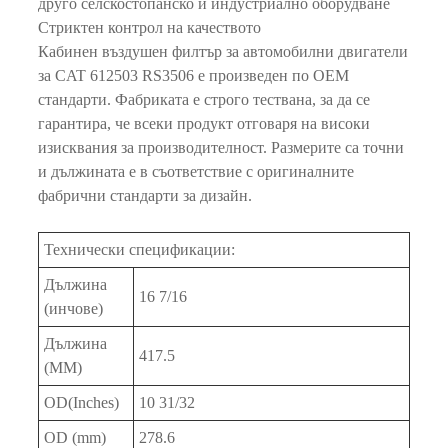
друго селскостопанско и индустриално оборудване
Стриктен контрол на качеството
Кабинен въздушен филтър за автомобилни двигатели
за CAT 612503 RS3506 е произведен по OEM
стандарти. Фабриката е строго тествана, за да се
гарантира, че всеки продукт отговаря на високи
изисквания за производителност. Размерите са точни
и дължината е в съответствие с оригиналните
фабрични стандарти за дизайн.
Технически спецификации:
Дължина
16 7/16
(инчове)
Дължина
417.5
(MM)
OD(Inches)
10 31/32
OD (mm)
278.6