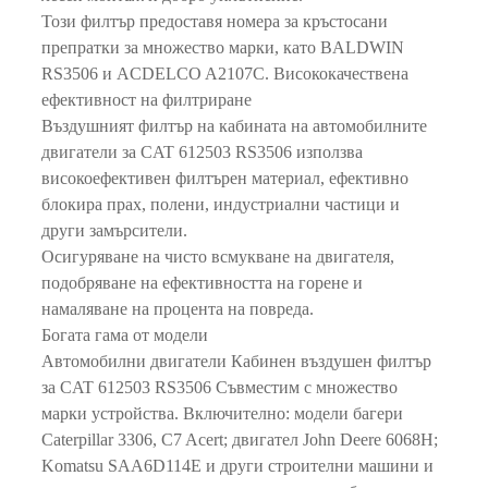
Този филтър предоставя номера за кръстосани
препратки за множество марки, като BALDWIN
RS3506 и ACDELCO A2107C. Висококачествена
ефективност на филтриране
Въздушният филтър на кабината на автомобилните
двигатели за CAT 612503 RS3506 използва
високоефективен филтърен материал, ефективно
блокира прах, полени, индустриални частици и
други замърсители.
Осигуряване на чисто всмукване на двигателя,
подобряване на ефективността на горене и
намаляване на процента на повреда.
Богата гама от модели
Автомобилни двигатели Кабинен въздушен филтър
за CAT 612503 RS3506 Съвместим с множество
марки устройства. Включително: модели багери
Caterpillar 3306, C7 Acert; двигател John Deere 6068H;
Komatsu SAA6D114E и други строителни машини и