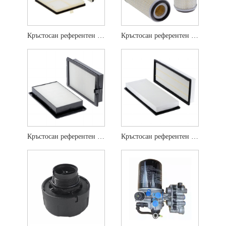
Кръстосан референтен въздушен филтър SC80104
Кръстосан референтен въздушен филтър P136390
Кръстосан референтен въздушен филтър 4643580
Кръстосан референтен въздушен филтър YA00022307