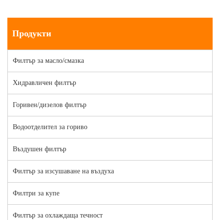
Продукти
Филтър за масло/смазка
Хидравличен филтър
Горивен/дизелов филтър
Водоотделител за гориво
Въздушен филтър
Филтър за изсушаване на въздуха
Филтри за купе
Филтър за охлаждаща течност