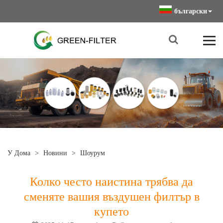
български
У Дома
>
Новини
>
Шоурум
Колко често наистина трябва да
сменяте вашия въздушен филтър в
купето