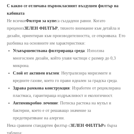
С какво се отличава първокласният въздушен филтър на
кабината
Не всички
Филтри за купе
са създадени равни. Когато
прецених
ЗЕЛЕН ФИЛТЪР
, тяхното внимание към детайла и
дизайн, ориентиран към производителността, се открояваха. Ето
разбивка на основните им характеристики:
Усъвършенствана филтрираща среда
: Използва
многослоен дизайн, който улавя частици с размер до 0,3
микрона.
Слой от активен въглен
: Неутрализира миризмите и
вредните газове, което го прави идеален за градска среда.
Здрава рамкова конструкция
: Изработен от рециклирана
пластмаса, гарантираща издръжливост и екологичност.
Антимикробно лечение
: Потиска растежа на мухъл и
бактерии, което е от решаващо значение за
предотвратяване на алергии.
Нека сравним стандартен филтър с
ЗЕЛЕН ФИЛТЪР
в бърза
таблица: