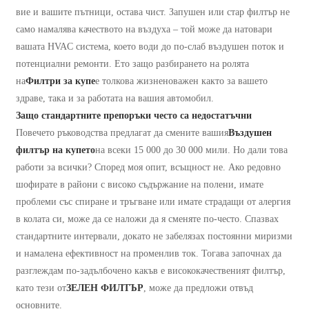
вие ​​и вашите пътници, остава чист. Запушен или стар филтър не
само намалява качеството на въздуха – той може да натовари
вашата HVAC система, което води до по-слаб въздушен поток и
потенциални ремонти. Ето защо разбирането на ролята
на
Филтри за купе
е толкова жизненоважен както за вашето
здраве, така и за работата на вашия автомобил.
Защо стандартните препоръки често са недостатъчни
Повечето ръководства предлагат да смените вашия
Въздушен
филтър на купето
на всеки 15 000 до 30 000 мили. Но дали това
работи за всички? Според моя опит, всъщност не. Ако редовно
шофирате в райони с високо съдържание на полени, имате
проблеми със спиране и тръгване или имате страдащи от алергия
в колата си, може да се наложи да я сменяте по-често. Спазвах
стандартните интервали, докато не забелязах постоянни миризми
и намалена ефективност на променлив ток. Тогава започнах да
разглеждам по-задълбочено какъв е висококачественият филтър,
като тези от
ЗЕЛЕН ФИЛТЪР
, може да предложи отвъд
основните.