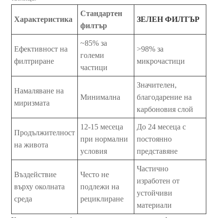
Стандартен
Характеристика
ЗЕЛЕН ФИЛТЪР
филтър
~85% за
Ефективност на
>98% за
големи
филтриране
микрочастици
частици
Значителен,
Намаляване на
Минимална
благодарение на
миризмата
карбоновия слой
12-15 месеца
До 24 месеца с
Продължителност
при нормални
постоянно
на живота
условия
представяне
Частично
Въздействие
Често не
изработен от
върху околната
подлежи на
устойчиви
среда
рециклиране
материали