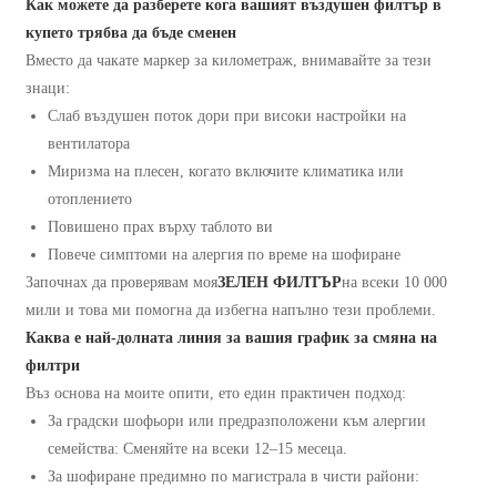
Как можете да разберете кога вашият въздушен филтър в
купето трябва да бъде сменен
Вместо да чакате маркер за километраж, внимавайте за тези
знаци:
Слаб въздушен поток дори при високи настройки на
вентилатора
Миризма на плесен, когато включите климатика или
отоплението
Повишено прах върху таблото ви
Повече симптоми на алергия по време на шофиране
Започнах да проверявам моя
ЗЕЛЕН ФИЛТЪР
на всеки 10 000
мили и това ми помогна да избегна напълно тези проблеми.
Каква е най-долната линия за вашия график за смяна на
филтри
Въз основа на моите опити, ето един практичен подход:
За градски шофьори или предразположени към алергии
семейства: Сменяйте на всеки 12–15 месеца.
За шофиране предимно по магистрала в чисти райони: