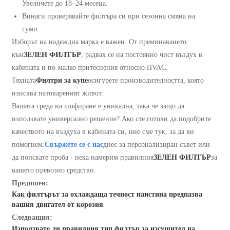
Увеличете до 18–24 месеца.
Винаги проверявайте филтъра си при сезонна смяна на
гуми.
Изборът на надеждна марка е важен. От преминаването
към
ЗЕЛЕН ФИЛТЪР
, радвах се на постоянно чист въздух в
кабината и по-малко притеснения относно HVAC.
Тяхната
Филтри за купе
осигурете производителността, която
изисква натовареният живот.
Вашата среда на шофиране е уникална, така че защо да
използвате универсално решение? Ако сте готови да подобрите
качеството на въздуха в кабината си, ние сме тук, за да ви
помогнем.
Свържете се с нас
днес за персонализиран съвет или
да поискате проба - нека намерим правилния
ЗЕЛЕН ФИЛТЪР
за
вашето превозно средство.
Предишен:
Как филтърът за охлаждаща течност наистина предпазва
вашия двигател от корозия
Следващия:
Използвате ли правилния тип филтър за изсушител на