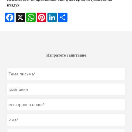
въздух
Facebook
X
WhatsApp
Pinterest
LinkedIn
Share
Изпратете запитване