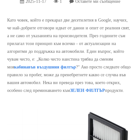
2025-11-17
1
Оставете ми съобщение
Като човек, който е прекарал две десетилетия в Google, научих,
че най-добрите отговори идват от данни и опит от реалния свят,
а не само от указанията на производителя. През годините съм
прилагал този принцип към всичко - от актуализации на
алгоритми до поддръжка на автомобили. Един въпрос, който
чувам често, е: „Колко често наистина трябва да сменям
моя
кабина
във въздушния филтър
?“ Ако просто следвате общо
правило за пробег, може да пренебрегнете какво се случва във
вашия автомобил. Нека ви преведа през това, което открих,
особено след преминаването към
ЗЕЛЕН ФИЛТЪР
продукти.