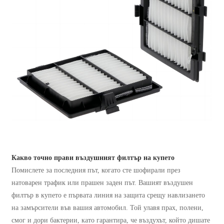
Какво точно прави въздушният филтър на купето
Помислете за последния път, когато сте шофирали през
натоварен трафик или прашен заден път. Вашият въздушен
филтър в купето е първата линия на защита срещу навлизането
на замърсители във вашия автомобил. Той улавя прах, полени,
смог и дори бактерии, като гарантира, че въздухът, който дишате