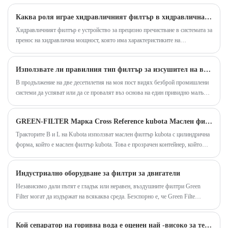
ключова информация, която да ви помогне.
Каква роля играе хидравличният филтър в хидравличната система?
Хидравличният филтър е устройство за прецизно пречистване в системата за
пренос на хидравлична мощност, която има характеристиките на
многослойния градиентен филтър, материал, устойчив на налягане на
обвивката и интерфейс за сензор на разликата в налягането.
Използвате ли правилния тип филтър за изсушител на въздух
В продължение на две десетилетия на моя пост видях безброй промишлени
системи да успяват или да се провалят въз основа на един привидно малък
компонент – филтъра за изсушаване на въздуха. Мнозина приемат, че всеки
филтър ще свърши работа, но мога да ви кажа от непосредствено
GREEN-FILTER Марка Cross Reference kubota Маслен филтър
наблюдение, че грешният избор тихо намалява ефективността и повишава
разходите.
Тракторите B и L на Kubota използват маслен филтър kubota с цилиндрична
форма, който е маслен филтър kubota. Това е прозрачен контейнер, който
съдържа гориво. Горивото тече от резервоара за гориво към масления
филтър kubota. Докато горивото преминава през купата на филтъра, то
Индустриално оборудване за филтри за двигатели
циркулира през филтърната мрежа вътре, която след това филтрира всички
отлагания от частици и други примеси. Чистото гориво тече от масления
Независимо дали пътят е гладък или неравен, въздушните филтри Green
филтър kubota към горивния инжектор. На всеки 150-200 часа филтърът на
Filter могат да издържат на всякаква среда. Безспорно е, че Green Filte
цилиндъра трябва да се смени.
ръководи разработването на почти всеки основен напредък във
филтрирането на въздуха при тежки двигатели от 2011 г. насам. Нищо не
Кой сепаратор на горивна вода е оценен най -високо за тежка употреба
предпазва вашия двигател, не подобрява неговата производителност и