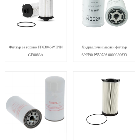
Филтър за гориво FF63046WTNN
Хидравличен маслен филтър
GF0088A
689590 P550786 0009830633