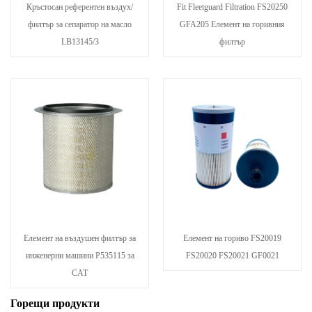
Кръстосан референтен въздух/
Fit Fleetguard Filtration FS20250
филтър за сепаратор на масло
GFA205 Елемент на горивния
LB13145/3
филтър
Елемент на въздушен филтър за
Елемент на гориво FS20019
инженерни машини P535115 за
FS20020 FS20021 GF0021
CAT
Горещи продукти