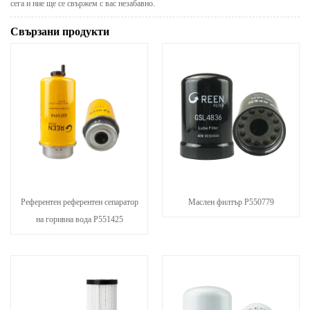
сега и ние ще се свържем с вас незабавно.
Свързани продукти
Референтен референтен сепаратор
Маслен филтър P550779
на горивна вода P551425