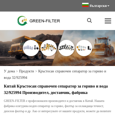
български
У дома
>
Продукти
>
Кръстосан справочен сепаратор за гориво и
вода 32/925994
Китай Кръстосан справочен сепаратор за гориво и вода
32/925994 Производител, доставчик, фабрика
GREEN-FILTER е професионален производител и доставчик в Китай. Нашата
фабрика осигурява воден сепаратор за гориво, филтър за охлаждаща течност,
дизелов филтър и др. Ако се интересувате от нашите продукти, можете да попитате