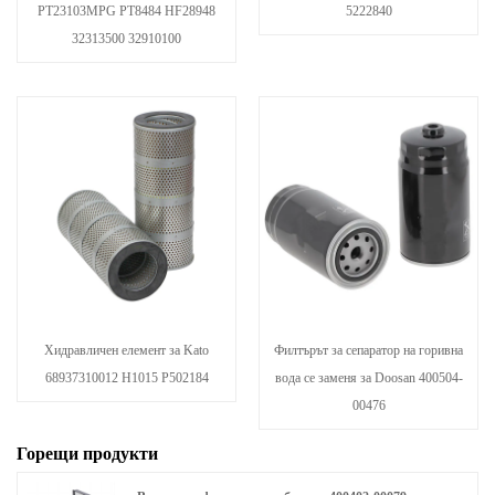
PT23103MPG PT8484 HF28948
5222840
32313500 32910100
Хидравличен елемент за Kato
Филтърът за сепаратор на горивна
68937310012 H1015 P502184
вода се заменя за Doosan 400504-
00476
Горещи продукти