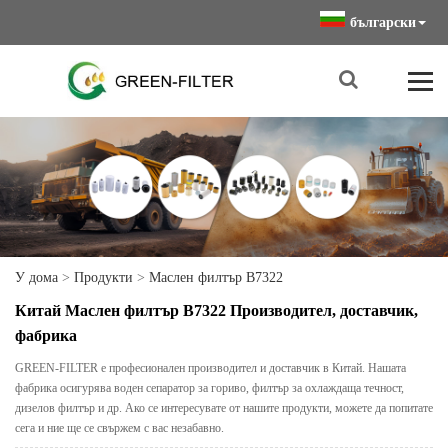
български
У дома
>
Продукти
>
Маслен филтър B7322
Китай Маслен филтър B7322 Производител, доставчик,
фабрика
GREEN-FILTER е професионален производител и доставчик в Китай. Нашата
фабрика осигурява воден сепаратор за гориво, филтър за охлаждаща течност,
дизелов филтър и др. Ако се интересувате от нашите продукти, можете да попитате
сега и ние ще се свържем с вас незабавно.