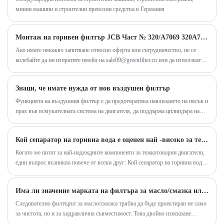
ефективни системи с превъзходна
минни машини и строителни превозни средства в Германия
производителност.
Монтаж на горивен филтър JCB Част № 320/A7069 320A7069
Ако имате някакво запитване относно оферта или сътрудничество, не се
колебайте да ни изпратите имейл на sale09@greenfilter.cn или да използвате
следния формуляр за запитване. Наш търговски представител ще се свърже
с вас в рамките на 12 часа. Благодарим ви за проявения интерес към нашите
Знаци, че имате нужда от нов въздушен филтър
продукти.
Функцията на въздушния филтър е да предотвратява навлизането на пясък и
прах във всмукателната система на двигателя, да поддържа цилиндъра на
двигателя, буталото и буталните пръстени, да удължава експлоатационния
живот на двигателя и да позволява на двигателя да изгаря напълно гориво.
Кой сепаратор на горивна вода е оценен най -високо за тежка употреба
Когато ме питат за най-надеждните компоненти за тежкотоварни двигатели,
един въпрос възниква повече от всеки друг: Кой сепаратор на горивна вода
наистина се изправя до екстремни условия? След десетилетия в бранша
научих, че не всички сепаратори са построени еднакво. Ако управлявате
Има ли значение марката на филтъра за масло/смазка или всички филтри са еднакви отвътре?
тежко оборудване, камиони на дълги разстояния или селскостопански
машини, знаете, че водата в горивото ви не е само неудобство-това е заплаха
Следователно филтърът за масло/смазка трябва да бъде проектиран не само
за вашата работа.
за чистота, но и за хидравлична съвместимост. Това двойно изискване
обяснява защо визуално подобните филтри могат да се държат различно при