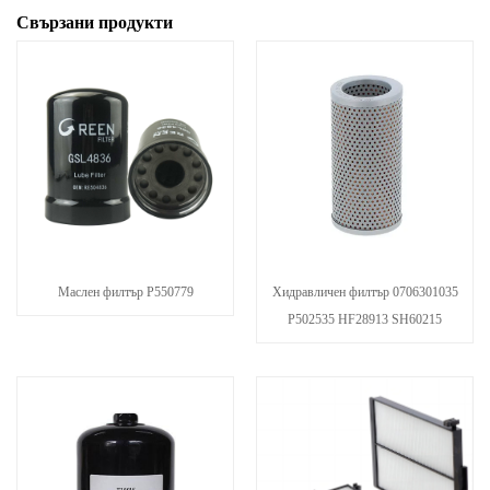
Свързани продукти
Маслен филтър P550779
Хидравличен филтър 0706301035
P502535 HF28913 SH60215