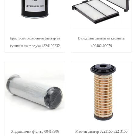
Кръстосан референтен филтър за
Въздушни филтри на кабината
сушилня на въздуха 4324102232
400402-00079
Хидравличен филтър 00417906
Маслен филтър 3223155 322-3155