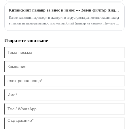
еднакви работни условия.
Китайският панаир за внос и износ --- Зелен филтър Хидравличен филтър решения
Каним клиенти, партньори и експерти в индустрията да посетят нашия щанд
в павила на панаира на внос и износ на Китай (панаир на кантон). Научете за
най-новите ни иновации, включително нефтени филтри, хидравлични
филтри и други филтри и проучете как решенията на зеления филтър движат
Изпратете запитване
ефективността, надеждността и иновациите в индустриите.