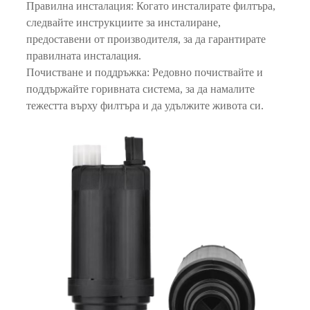
Правилна инсталация: Когато инсталирате филтъра,
следвайте инструкциите за инсталиране,
предоставени от производителя, за да гарантирате
правилната инсталация.
Почистване и поддръжка: Редовно почиствайте и
поддържайте горивната система, за да намалите
тежестта върху филтъра и да удължите живота си.