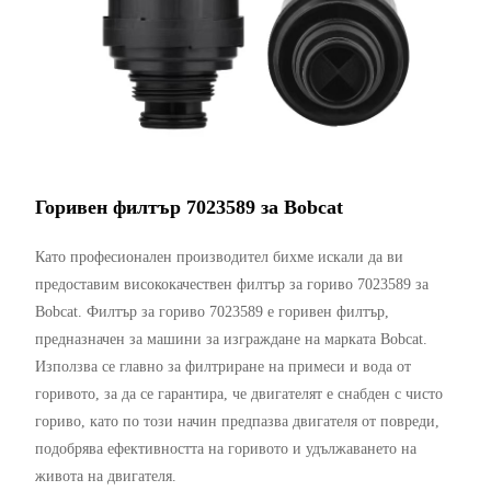
Горивен филтър 7023589 за Bobcat
Като професионален производител бихме искали да ви
предоставим висококачествен филтър за гориво 7023589 за
Bobcat. Филтър за гориво 7023589 е горивен филтър,
предназначен за машини за изграждане на марката Bobcat.
Използва се главно за филтриране на примеси и вода от
горивото, за да се гарантира, че двигателят е снабден с чисто
гориво, като по този начин предпазва двигателя от повреди,
подобрява ефективността на горивото и удължаването на
живота на двигателя.