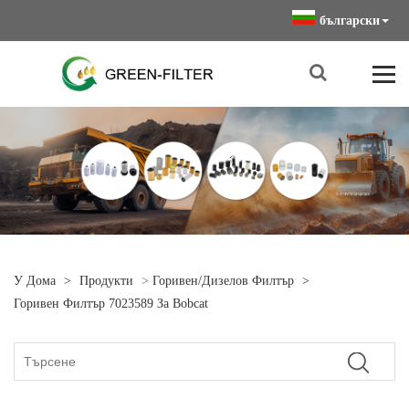
български
У Дома
>
Продукти
>
Горивен/дизелов Филтър
>
Горивен Филтър 7023589 За Bobcat