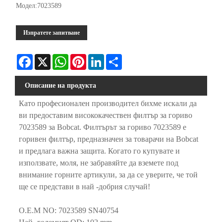
Модел:7023589
Изпратете запитване
Facebook
X
WhatsApp
Pinterest
LinkedIn
Share
Описание на продукта
Като професионален производител бихме искали да
ви предоставим висококачествен филтър за гориво
7023589 за Bobcat. Филтърът за гориво 7023589 е
горивен филтър, предназначен за товарачи на Bobcat
и предлага важна защита. Когато го купувате и
използвате, моля, не забравяйте да вземете под
внимание горните артикули, за да се уверите, че той
ще се представи в най -добрия случай!
O.E.M NO: 7023589 SN40754