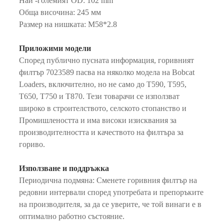
Най -големият OD: 102 mm
Обща височина: 245 мм
Размер на нишката: M58*2.8
Приложими модели
Според публично пусната информация, горивният
филтър 7023589 пасва на няколко модела на Bobcat
Loaders, включително, но не само до T590, T595,
T650, T750 и T870. Тези товарачи се използват
широко в строителството, селското стопанство и
Промишлеността и има високи изисквания за
производителността и качеството на филтъра за
гориво.
Използване и поддръжка
Периодична подмяна: Сменете горивния филтър на
редовни интервали според употребата и препоръките
на производителя, за да се уверите, че той винаги е в
оптимално работно състояние.