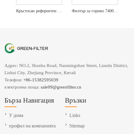
Кръстосан референтен филтър за горив Елемент 423-8524
Филтър за гориво 7400454 за Bobcat
Адрес: NO.2, Shanha Road, Nanmingshan Street, Liandu District,
Lishui City, Zhejiang Province, Китай
Телефон:
+86-15382595039
електронна поща:
sale09@greenfilter.cn
Бърза Навигация
Връзки
У дома
Links
профил на компанията
Sitemap