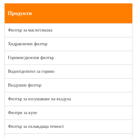
Продукти
Филтър за масло/смазка
Хидравличен филтър
Горивен/дизелов филтър
Водоотделител за гориво
Въздушен филтър
Филтър за изсушаване на въздуха
Филтри за купе
Филтър за охлаждаща течност