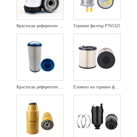
Кръстосан референтен филтър за гориво 837079726
Горивен филтър P765325
Кръстосан референтен филтър за горивен елемент FS20203
Елемент на горивен филтър FS20403