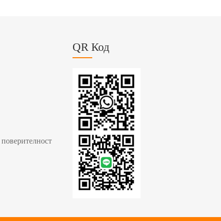
QR Код
 поверителност