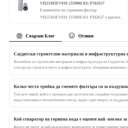
VH23303EV010 233900L011 P502637
хидравличната система за най -критичния
Елементите на горивния филтър
компонент, който е защитен, като помпи и
VH23303EV010 233900L011 P502637 е критичен
двигатели.
компонент в горивната система на превозно
средство, което играе решаваща роля за
Свързан Блог
Отзиви
осигуряване на чистото гориво достига до
двигателя за оптимална работа. Тъй като
горивото се черпи от резервоара за гориво и се
доставя на двигателя, то може да съдържа
Изложбата за строителни материали и инфраструктура на Саудитска А
различни замърсители, които могат да повлияят
сектора на строителството и инфраструктурата, обединява компании,
материали, инженерни машини, строителни технологии и свързано обору
неблагоприятно върху горивната система и
работата на двигателя. Филтърът за гориво е
Колко често трябва да сменяте филтъра си за въздуш
проектиран да улавя тези замърсители и да им
Тъй като някой, който е прекарал две десетилетия, гледайки тенденциит
попречи да достигнат до двигателя, като по
индустриалния и автомобилния сектор, видях един въпрос за поддръжк
този начин го предпазват от потенциални щети.
Не става въпрос за най -светлинната нова технология; Става въпрос за
поддържа всичко да работи гладко. Този въпрос е, колко често трябва 
на въздуха. Отговорът, научих, че рядко е просто число. Това е уравн
Кой сепаратор на горивна вода е оценен най -високо з
оборудване, вашата среда и ангажираността ви за ефективност.
Когато ме питат за най-надеждните компоненти за тежкотоварни двига