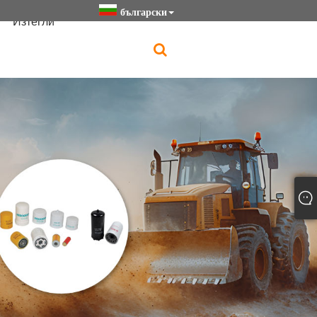
български
Изтегли