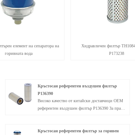
търен елемент на сепаратора на
Хидравличен филтър TH1084
горивната вода
P173238
Кръстосан референтен въздушен филтър
P136390
Високо качество от китайски доставчици OEM
референтен въздушен филтър P136390 За прах
под 0,5 микрона, ефективността на филтрация
достига 99,999%, което може да отговаря на
Кръстосан референтен филтър за горивен
стандарта за емисии на закрито. Спестяване на