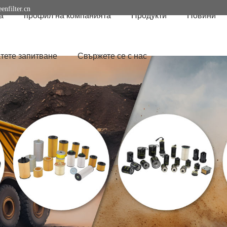
enfilter.cn
а
профил на компанията
Продукти
Новини
тете запитване
Свържете се с нас