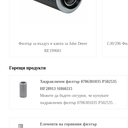
Филтър за въздух в каюта за John Deere
CAV296 Фил
RE199681
Горещи продукти
Хидравличен филтър 0706301035 P502535
HF28913 SH60215
Можете да бъдете сигурни, че купувате
хидравличен филтър 0706301035 P502535
HF28913 SH60215 от нашата фабрика.
Започнете с идентифициране на два ключови
Елементи на горивния филтър
фактора в операционната среда на