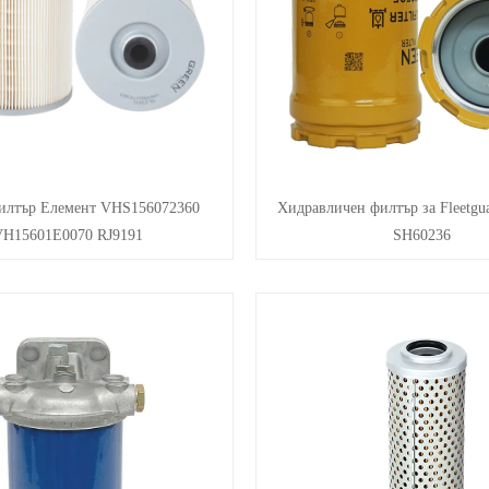
илтър Елемент VHS156072360
Хидравличен филтър за Fleetgu
H15601E0070 RJ9191
SH60236