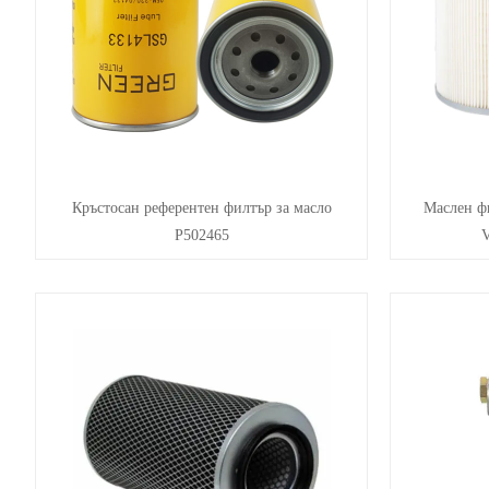
Кръстосан референтен филтър за масло
Маслен ф
P502465
V