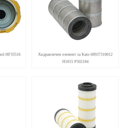
ard HF35516
Хидравличен елемент за Kato 68937310012
H1015 P502184