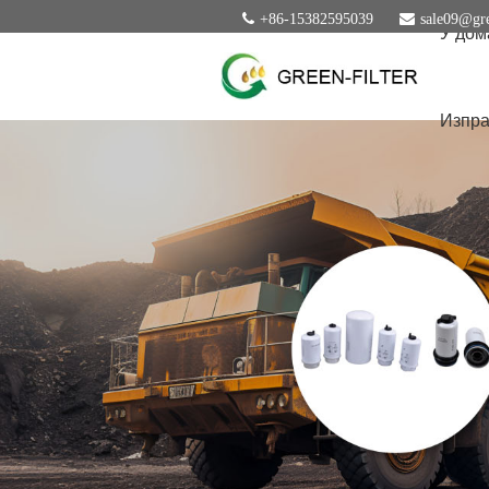
+86-15382595039
sale09@gre
У дом
Изпра