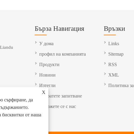
Бърза Навигация
Връзки
У дома
Links
 Liandu
профил на компанията
Sitemap
Продукти
RSS
Новини
XML
Изтегли
Политика за
X
Изпратете запитване
о сърфиране, да
Свържете се с нас
съдържанието.
на бисквитки от наша