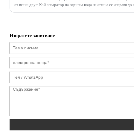
от всеки друг: Кой сепаратор на горивна вода наистина се изправя до
десетилетия в бранша научих, че не всички сепаратори са построени е
оборудване, камиони на дълги разстояния или селскостопански машини,
не е само неудобство-това е заплаха за вашата работа.
Изпратете запитване