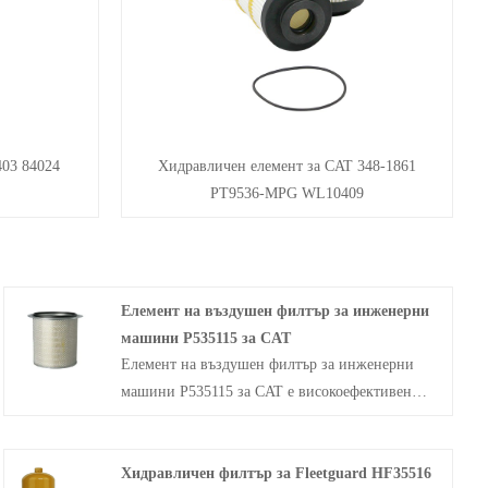
03 84024
Хидравличен елемент за CAT 348-1861
PT9536-MPG WL10409
Елемент на въздушен филтър за инженерни
машини P535115 за CAT
Елемент на въздушен филтър за инженерни
машини P535115 за CAT е високоефективен
въздушен филтър, специално проектиран от
GREEN-FILTER за двигатели Caterpillar.
Хидравличен филтър за Fleetguard HF35516
Осигурява защита при повреда или смяна на