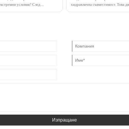
 екстремни условия? След
хидравлична съвместимост. Това д
днакво. Ако управлявате тежко
се държат различно при еднакви ра
 знаете, че водата в горивото ви
Изпращане