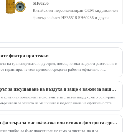
SH60236
главния филтър, като предотвратява
Китайският персонализиран OEM хидравличен
навлизането на замърсители в двигателя и
филтър за флот HF35516 SH60236 и други
гарантира, че строителните машини могат да
модели на елемент на хидравличния филтър на
продължат да работят при тежки условия.
багера. Използва се за защита на примесите в
маслото, за да се гарантира чистотата на
маслото, за да се защити нормалната работа на
двигателя.
ните филтри при тежки
ета на транспортната индустрия, носещи стоки на дълги разстояния и
 се гарантира, че тези превозни средства работят ефективно и
илтриране са от съществено значение. Сред най-критичните
илтрите за тежкотоварни камиони и хидравличните филтри. Тази
идове и ползи, като подчертава тяхното значение в сектора на
Какво представлява филтърът за изсушаване на въздуха и защо е важен за вашата система
 е критичен компонент в системите за сгъстен въздух, като осигурява
замърсители за защита на машините и подобряване на ефективността. В
 филтрите за изсушаване на въздуха, техните видове, предимства,
ани въпроси. Открийте как висококачествените решения на GREEN-
дителността на вашата система.
Има ли значение марката на филтъра за масло/смазка или всички филтри са еднакви отвътре?
зка трябва да бъде проектиран не само за чистота, но и за