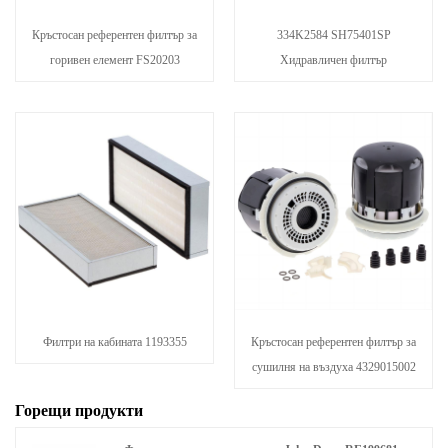
Кръстосан референтен филтър за
334K2584 SH75401SP
горивен елемент FS20203
Хидравличен филтър
Филтри на кабината 1193355
Кръстосан референтен филтър за
сушилня на въздуха 4329015002
Горещи продукти