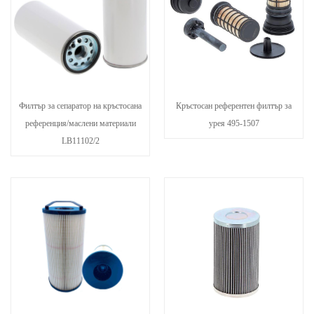
Филтър за сепаратор на кръстосана
Кръстосан референтен филтър за
референция/маслени материали
урея 495-1507
LB11102/2