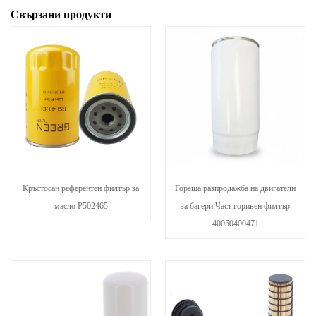
Свързани продукти
Кръстосан референтен филтър за
Гореща разпродажба на двигатели
масло P502465
за багери Част горивен филтър
40050400471