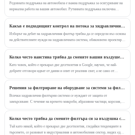
Редовната поддръжка на автомобила е важна поддръжка за осигуряване на
изисквания за размер на котешки багери и е
нормална работа на вашия автомобил. Рутинната поддръжка включва
лесен за инсталиране и подмяна.
основно смяна на смазочно масло и "три филтъра" и т.н. Трите филтъра се
отнасят за: горивен филтър (ако е бензинов двигател, това е бензинов
Какъв е подходящият контрол на потока за хидравлични филтри?
филтър; ако е дизелов двигател, това е дизелов филтър) , маслен филтър и
въздушен филтър.
Изборът на дебит на хидравличния филтър трябва да се определи въз основа
на действителните нужди на хидравличната система, обикновено проектиран
да бъде 1,5 до 4 пъти по -голяма от необходимата дебита на хидравличната
система. Този принцип на проектиране има за цел да гарантира, че маслото
Колко често наистина трябва да сменяте вашия въздушен филтър в купето
може гладко да премине през филтъра по време на работата на
хидравличната система, като същевременно гарантира, че филтърът може
Като човек, който е прекарал две десетилетия в Google, научих, че най-
ефективно да прихваща и премахне примесите от маслото.
добрите отговори идват от данни и опит от реалния свят, а не само от
указанията на производителя. През годините съм прилагал този принцип
към всичко - от актуализации на алгоритми до поддръжка на автомобили.
Решения за филтриране на оборудване за системи за филтриране на хидравлично масло
Един въпрос, който чувам често е: „Колко често наистина трябва да сменям
своя въздушен филтър в кабината?“ Ако просто следвате общо правило за
Всички хидравлични филтърни системи се нуждаят от защита от
пробег, може да пренебрегнете какво се случва във вашия автомобил.
замърсяване. С течение на времето микроби, абразивни частици, корозия,
Позволете ми да ви преведа през това, което открих, особено след като
прах, мръсотия, вода, химикали и малки парчета метал ще попаднат в
преминах към продуктите GREEN-FILTER.
хидравличната филтърна система и без правилната хидравлична филтрираща
Колко често трябва да сменяте филтъра си за въздушна сушилня
система на място, те ще причинят сериозни щети на чувствителните
компоненти вътре .
Тъй като някой, който е прекарал две десетилетия, гледайки тенденциите в
търсенето, се развиват в индустриалния и автомобилния сектор, видях един