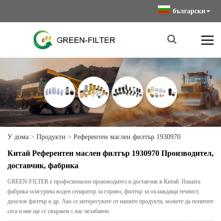
български
У дома
>
Продукти
>
Референтен маслен филтър 1930970
Китай Референтен маслен филтър 1930970 Производител,
доставчик, фабрика
GREEN-FILTER е професионален производител и доставчик в Китай. Нашата
фабрика осигурява воден сепаратор за гориво, филтър за охлаждаща течност,
дизелов филтър и др. Ако се интересувате от нашите продукти, можете да попитате
сега и ние ще се свържем с вас незабавно.