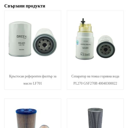
Свързани продукти
Кръстосан референтен филтър за
Сепаратор на тежка горивна вода
масло LF701
PL270 GSF270B 40040300022