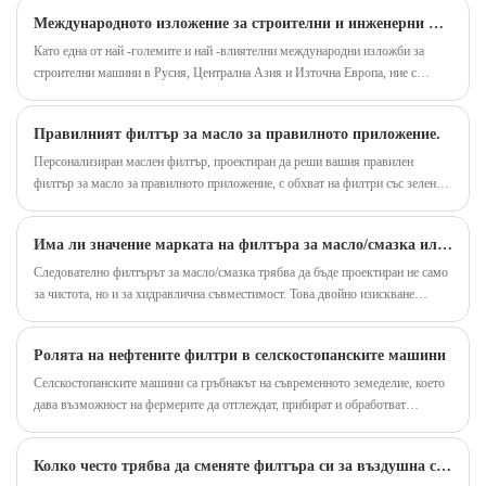
Международното изложение за строителни и инженерни машини на 25 -та Русия (CTT Expo 2025)
показатели. Отговаря на стандартните
подобряват ефективността на горивото и
Като една от най -големите и най -влиятелни международни изложби за
изисквания за размер на багерите на Doosan и е
защитават други критични компоненти.
строителни машини в Русия, Централна Азия и Източна Европа, ние с
лесен за инсталиране и подмяна.
нетърпение очакваме да се срещнем тук, за да обсъдим и обменим идеи за
изследване и учене на филтри заедно.
Правилният филтър за масло за правилното приложение.
Персонализиран маслен филтър, проектиран да реши вашия правилен
филтър за масло за правилното приложение, с обхват на филтри със зелен
филтър е проектиран да отговаря на вашето шофиране, вашия стил на
шофиране и честотата на промените на филтъра.
Има ли значение марката на филтъра за масло/смазка или всички филтри са еднакви отвътре?
Следователно филтърът за масло/смазка трябва да бъде проектиран не само
за чистота, но и за хидравлична съвместимост. Това двойно изискване
обяснява защо визуално подобните филтри могат да се държат различно при
еднакви работни условия.
Ролята на нефтените филтри в селскостопанските машини
Селскостопанските машини са гръбнакът на съвременното земеделие, което
дава възможност на фермерите да отглеждат, прибират и обработват
ефективно култури. Тези машини обаче работят в предизвикателна среда,
често изложени на прах, мръсотия и влага. За да се гарантира тяхната
Колко често трябва да сменяте филтъра си за въздушна сушилня
оптимална производителност и дълголетие, правилните системи за