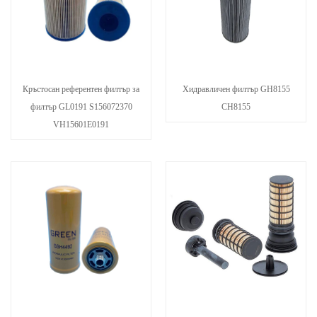
Кръстосан референтен филтър за
Хидравличен филтър GH8155
филтър GL0191 S156072370
CH8155
VH15601E0191