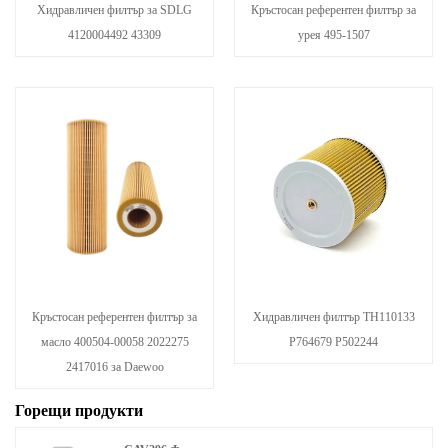
Хидравличен филтър за SDLG
Кръстосан референтен филтър за
4120004492 43309
урея 495-1507
Кръстосан референтен филтър за
Хидравличен филтър TH110133
масло 400504-00058 2022275
P764679 P502244
2417016 за Daewoo
Горещи продукти