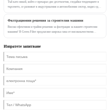
филтриране са от съществено значение.
Тъй като някой, който е прекарал две десетилетия, гледайки тенденциите в
търсенето, се развиват в индустриалния и автомобилния сектор, видях един
въпрос за поддръжката да се издигне отново и отново. Не става въпрос за
най -светлинната нова технология; Става въпрос за основен компонент,
Филтрационни решения за строителни машини
който поддържа всичко да работи гладко. Този въпрос е, колко често трябва
да сменяте филтъра си за сушилня на въздуха. Отговорът, научих, че рядко е
Високо ефективни и трайни решения за филтрация за вашите строителни
просто число. Това е уравнение въз основа на вашето оборудване, вашата
машини! В Green-Filter предлагаме широка гама от висококачествени
среда и ангажираността ви за ефективност.
решения за филтриране за вашите строителни машини. Нашите филтри
идват от водещи производители и предлагат оптимална производителност
Изпратете запитване
дори при тежки условия.