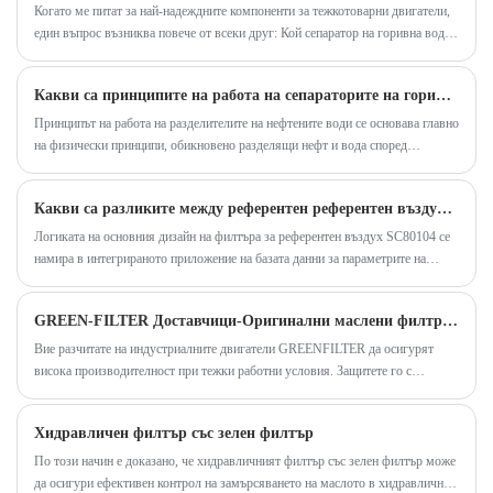
Когато ме питат за най-надеждните компоненти за тежкотоварни двигатели,
филтри GH8155 и CH8155 са отлични продукти,
един въпрос възниква повече от всеки друг: Кой сепаратор на горивна вода
проектирани да доставят изключителна
наистина се изправя до екстремни условия? След десетилетия в бранша
производителност, издръжливост и надеждност.
научих, че не всички сепаратори са построени еднакво. Ако управлявате
Тези филтри се доверяват на професионалисти
Какви са принципите на работа на сепараторите на горивната вода?
тежко оборудване, камиони на дълги разстояния или селскостопански
машини, знаете, че водата в горивото ви не е само неудобство-това е заплаха
от индустриите, от селското стопанство до
Принципът на работа на разделителите на нефтените води се основава главно
за вашата работа.
на физически принципи, обикновено разделящи нефт и вода според
строителството, като гарантират, че
различните им плътности. След като мазната отпадъчна вода влезе в
хидравличните системи работят с пикова
сепаратора, поради по-ниската плътност на маслото в сравнение с водата,
ефективност. Нека да проучим марката зад тези
Какви са разликите между референтен референтен въздушен филтър SC80104 и обикновените елементи на въздушния филтър?
маслото ще плава върху водната повърхност, докато водата потъва, като по
филтри, техните ключови характеристики и
този начин ще постигне разделяне на маслена вода.
Логиката на основния дизайн на филтъра за референтен въздух SC80104 се
намира в интегрираното приложение на базата данни за параметрите на
предимствата, които те носят на вашето
съвместимостта, а обхватът на адаптиране се разширява чрез обратна
оборудване.
съвпадение на оригиналните технически спецификации на оборудването с
GREEN-FILTER Доставчици-Оригинални маслени филтри за Kubota
много марки.
Вие разчитате на индустриалните двигатели GREENFILTER да осигурят
висока производителност при тежки работни условия. Защитете го с
оригинални филтри Kubota.
Хидравличен филтър със зелен филтър
По този начин е доказано, че хидравличният филтър със зелен филтър може
да осигури ефективен контрол на замърсяването на маслото в хидравлична