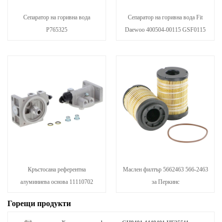
Сепаратор на горивна вода
Сепаратор на горивна вода Fit
P765325
Daewoo 400504-00115 GSF0115
Кръстосана референтна
Маслен филтър 5662463 566-2463
алуминиева основа 11110702
за Перкинс
Горещи продукти