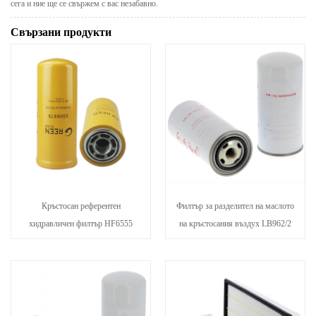
сега и ние ще се свържем с вас незабавно.
Свързани продукти
Кръстосан референтен
Филтър за разделител на маслото
хидравличен филтър HF6555
на кръстосания въздух LB962/2