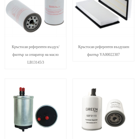
Кръстосан референтен въздух/
Кръстосан референтен въздушен
филтър за сепаратор на масло
филтър YA00022307
LB13145/3