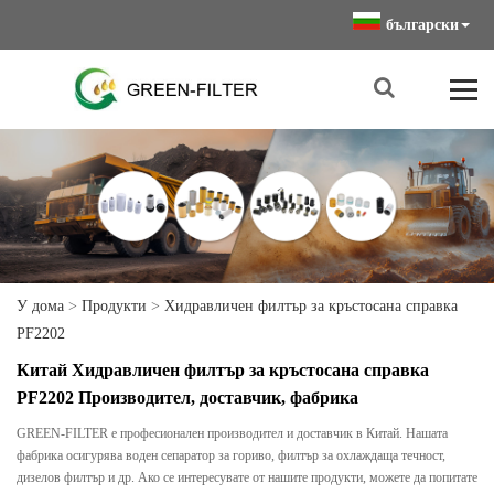
български
У дома
>
Продукти
>
Хидравличен филтър за кръстосана справка
PF2202
Китай Хидравличен филтър за кръстосана справка
PF2202 Производител, доставчик, фабрика
GREEN-FILTER е професионален производител и доставчик в Китай. Нашата
фабрика осигурява воден сепаратор за гориво, филтър за охлаждаща течност,
дизелов филтър и др. Ако се интересувате от нашите продукти, можете да попитате