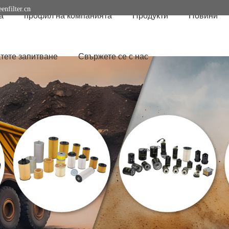
enfilter.cn
а
профил на компанията
Продукти
Новини
тете запитване
Свържете се с нас