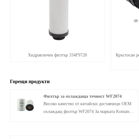
Хидравличен филтър 334F9728
Кръстосан р
Горещи продукти
Филтър за охлаждаща течност WF2074
Високо качество от китайски доставчици OEM
охлаждащ филтър WF2074 За марката Komatsu
0,5 Micron, ефективността на филтрацията
достига 99,999%, което може да отговаря на
стандарта за емисии на закрито. Спестяване на