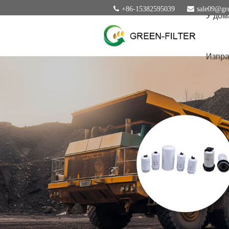
+86-15382595039
sale09@gre
У дом
Изпра