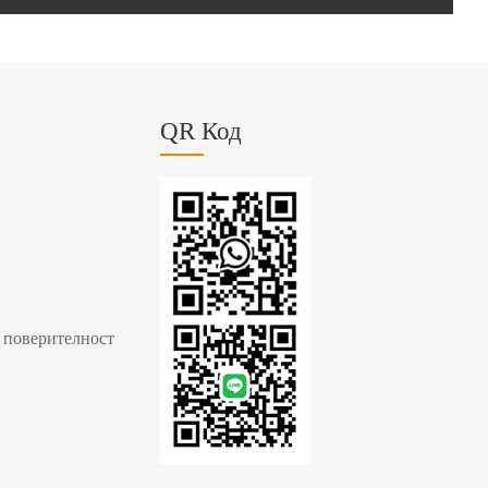
QR Код
 поверителност