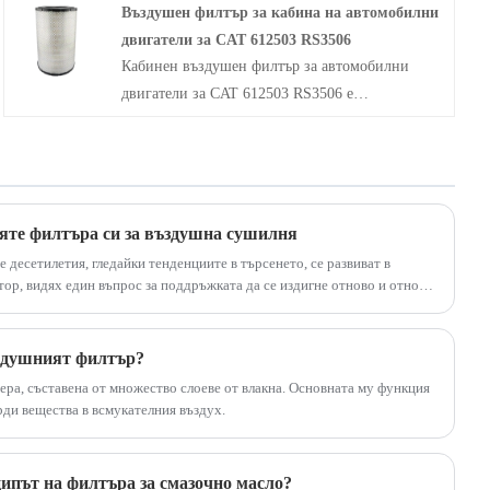
Въздушен филтър за кабина на автомобилни
филтриране на въздуха, който влиза в
двигатели за CAT 612503 RS3506
климатичната система на автомобила,
Кабинен въздушен филтър за автомобилни
премахвайки прах, прашец, бактерии и така
двигатели за CAT 612503 RS3506 е
нататък и подобряване на качеството на въздуха
високоефективен филтър, специално
вътре в автомобила.
проектиран за тежкотоварни строителни
машини и камиони. Съвместим с водещи
марки, включително Caterpillar, John Deere,
Komatsu и Freightliner. Този първокласен
няте филтъра си за въздушна сушилня
филтър използва усъвършенствана технология
ве десетилетия, гледайки тенденциите в търсенето, се развиват в
за филтриране за ефективно отстраняване на
ор, видях един въпрос за поддръжката да се издигне отново и отново.
а нова технология; Става въпрос за основен компонент, който
замърсители във въздуха като прах, прахови
Този въпрос е, колко често трябва да сменяте филтъра си за сушилня
частици и други примеси. Поддържайки
рядко е просто число. Това е уравнение въз основа на вашето
ъздушният филтър?
чистотата на двигателното отделение, той
раността ви за ефективност.
ра, съставена от множество слоеве от влакна. Основната му функция
значително удължава сервизните интервали на
ди вещества в всмукателния въздух.
двигателя, като същевременно осигурява
оптимална оперативна ефективност.
ипът на филтъра за смазочно масло?