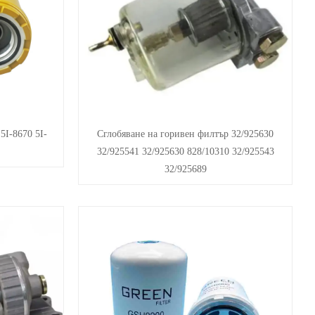
I-8670 5I-
Сглобяване на горивен филтър 32/925630
32/925541 32/925630 828/10310 32/925543
32/925689