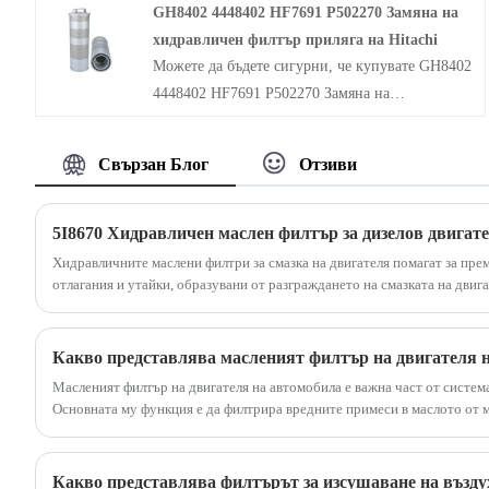
GH8402 4448402 HF7691 P502270 Замяна на
сгъстен въздух, ниско съпротивление на
хидравличен филтър приляга на Hitachi
колекционера на прах, намаляване на текущите
Можете да бъдете сигурни, че купувате GH8402
разходи.
4448402 HF7691 P502270 Замяна на
хидравличния филтър отговаря на Hitachi от
нашата фабрика. За да управлявате ефективно
Свързан Блог
Отзиви
тези замърсители, е от решаващо значение да се
прилагат цялостни практики за поддръжка и
превантивни мерки. Редовното вземане на
5I8670 Хидравличен маслен филтър за дизелов двигат
проби и анализ на маслото са от съществено
Хидравличните маслени филтри за смазка на двигателя помагат за пре
значение за наблюдение на състоянието на
отлагания и утайки, образувани от разграждането на смазката на двига
хидравличното масло и откриването на
наличието на замърсители. Чрез анализ на
Какво представлява масленият филтър на двигателя 
маслото нивата на твърди частици, съдържание
Масленият филтър на двигателя на автомобила е важна част от система
на вода, извличане на въздух и други
Основната му функция е да филтрира вредните примеси в маслото от ма
параметри могат да бъдат измерени, което
коляновият вал, свързващият прът, разпределителният вал, компресоръ
позволява да се предприемат навременни
движещи се части са чисто и чисто смазани, охладени и почистени, ка
експлоатационният живот на тези части.
коригиращи действия.