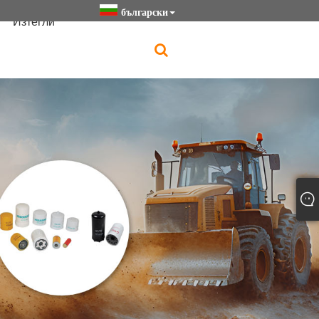
български
Изтегли