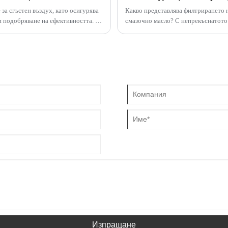
за сгъстен въздух, като осигурява
Какво представлява филтрирането н
и подобряване на ефективността. В
смазочно масло? С непрекъснатото 
, техните видове, предимства,
продукти, а филтърът за смазочно м
качествените решения на GREEN-
Изпращане