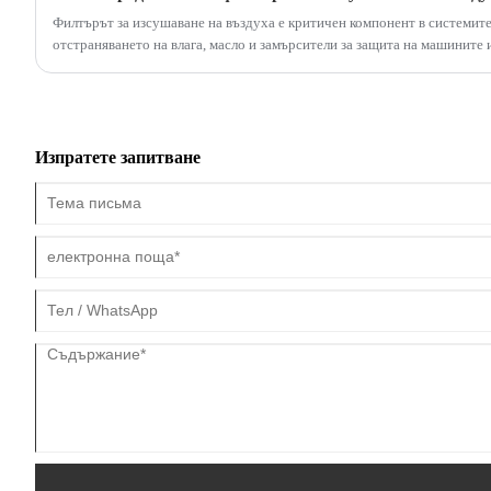
Филтърът за изсушаване на въздуха е критичен компонент в системите 
отстраняването на влага, масло и замърсители за защита на машините 
тази статия изследваме как работят филтрите за изсушаване на въздуха
съвети за поддръжка и често задавани въпроси. Открийте как високо
FILTER могат да подобрят производителността на вашата система.
Изпратете запитване