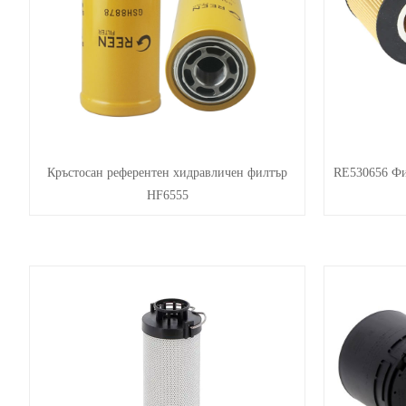
Кръстосан референтен хидравличен филтър
RE530656 Фил
HF6555