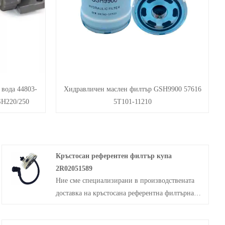
 вода 44803-
Хидравличен маслен филтър GSH9900 57616
SH220/250
5T101-11210
Кръстосан референтен филтър купа
2R02051589
Ние сме специализирани в производствената
доставка на кръстосана референтна филтърна
купа 2R02051589, известна още като
алуминиева основа, която се използва за