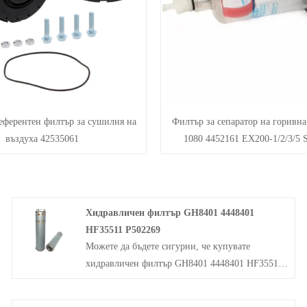
еферентен филтър за сушилня на
Филтър за сепаратор на горивна
въздуха 42535061
1080 4452161 EX200-1/2/3/5 
Хидравличен филтър GH8401 4448401
HF35511 P502269
Можете да бъдете сигурни, че купувате
хидравличен филтър GH8401 4448401 HF35511
P502269 от нашата фабрика. За ефективно
управление на тези замърсители е от