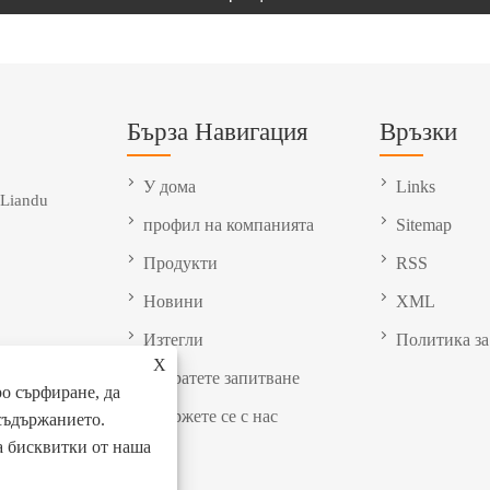
Бърза Навигация
Връзки
У дома
Links
 Liandu
профил на компанията
Sitemap
Продукти
RSS
Новини
XML
Изтегли
Политика за
X
Изпратете запитване
о сърфиране, да
Свържете се с нас
съдържанието.
на бисквитки от наша