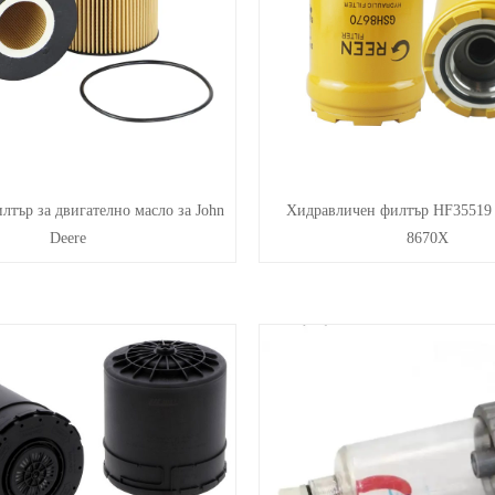
тър за двигателно масло за John
Хидравличен филтър HF35519 5
Deere
8670X