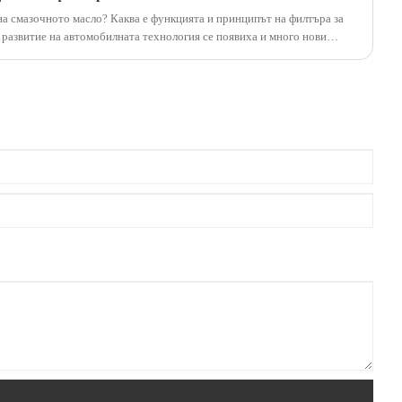
а смазочното масло? Каква е функцията и принципът на филтъра за
развитие на автомобилната технология се появиха и много нови
асло е един от тях.