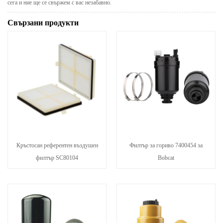
сега и ние ще се свържем с вас незабавно.
Свързани продукти
Кръстосан референтен въздушен
Филтър за гориво 7400454 за
филтър SC80104
Bobcat