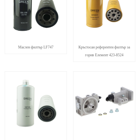
Маслен филтър LF747
Кръстосан референтен филтър за
горив Елемент 423-8524