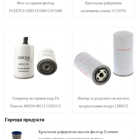
Флот за горивен филтър
Кръстосана референтна
FLEETGUARD FS1000 GSF1000
алуминиева основа 11110702
Сепаратор на горивна вода Fit
Филтър за разделител на маслото
Daewoo 400504-00115 GSF0115
на кръстосания въздух LB962/2
Горещи продукти
Кръстосан референтен маслен филтър Елемент