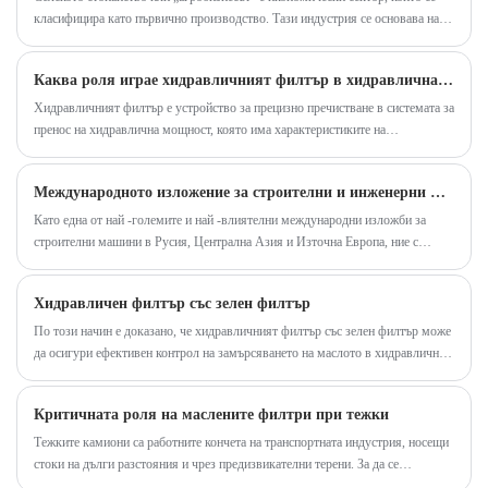
работната ефективност и оперативната
отдели смесите от масло-вода. Това не само
класифицира като първично производство. Тази индустрия се основава на
безопасност.
помага за намаляване на замърсяването на
целенасоченото производство на растителни и/или животински продукти
околната среда, но и удължава
Каква роля играе хидравличният филтър в хидравличната система?
експлоатационния живот на оборудването.
Хидравличният филтър е устройство за прецизно пречистване в системата за
Освен това неговата здрава структура,
пренос на хидравлична мощност, която има характеристиките на
комбинирана с интелигентна система за
многослойния градиентен филтър, материал, устойчив на налягане на
обвивката и интерфейс за сензор на разликата в налягането.
филтриране, може ефективно да предотврати
Международното изложение за строителни и инженерни машини на 25 -та Русия (CTT Expo 2025)
натрупването на нефт, като по този начин
Като една от най -големите и най -влиятелни международни изложби за
намалява честотата на поддръжката и
строителни машини в Русия, Централна Азия и Източна Европа, ние с
експлоатационните разходи.
нетърпение очакваме да се срещнем тук, за да обсъдим и обменим идеи за
изследване и учене на филтри заедно.
Хидравличен филтър със зелен филтър
По този начин е доказано, че хидравличният филтър със зелен филтър може
да осигури ефективен контрол на замърсяването на маслото в хидравлична
система. Настоящото изобретение осигурява маслен филтър с хидравличен
тип, който ефективно предотвратява генерирането на частици и абразивни
Критичната роля на маслените филтри при тежки
частици, които намаляват ефективността на оборудването.
Тежките камиони са работните кончета на транспортната индустрия, носещи
стоки на дълги разстояния и чрез предизвикателни терени. За да се
гарантира, че тези превозни средства работят ефективно и надеждно,