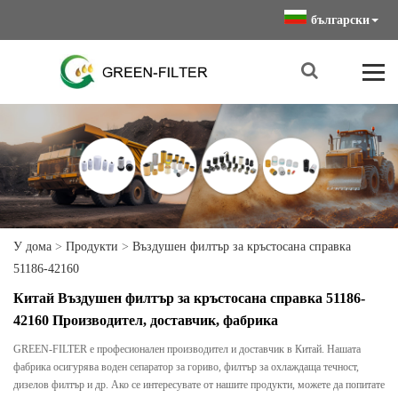
български
У дома
>
Продукти
>
Въздушен филтър за кръстосана справка
51186-42160
Китай Въздушен филтър за кръстосана справка 51186-
42160 Производител, доставчик, фабрика
GREEN-FILTER е професионален производител и доставчик в Китай. Нашата
фабрика осигурява воден сепаратор за гориво, филтър за охлаждаща течност,
дизелов филтър и др. Ако се интересувате от нашите продукти, можете да попитате