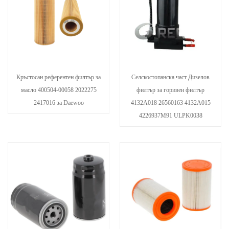
Кръстосан референтен филтър за
Селскостопанска част Дизелов
масло 400504-00058 2022275
филтър за горивен филтър
2417016 за Daewoo
4132A018 26560163 4132A015
4226937M91 ULPK0038