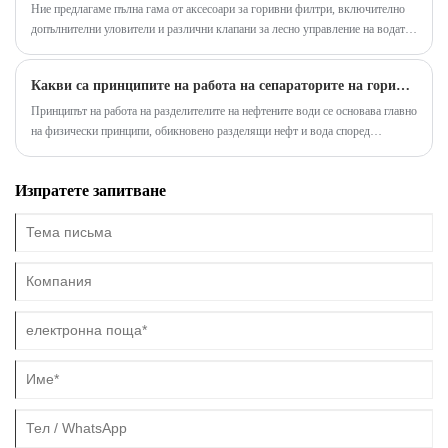
Ние предлагаме пълна гама от аксесоари за горивни филтри, включително
допълнителни уловители и различни клапани за лесно управление на водата.
Сепараторът за вода с горивен филтър All GreenFilter е оборудван с
конектор за поставяне на множество изпускателни клапани и уловител.
Какви са принципите на работа на сепараторите на горивната вода?
Чистият уловител (80 mL/2,7 oz) е независим компонент, който може да бъде
монтиран допълнително във водния филтър за визуална проверка и
Принципът на работа на разделителите на нефтените води се основава главно
поддръжка.
на физически принципи, обикновено разделящи нефт и вода според
различните им плътности. След като мазната отпадъчна вода влезе в
сепаратора, поради по-ниската плътност на маслото в сравнение с водата,
Изпратете запитване
маслото ще плава върху водната повърхност, докато водата потъва, като по
този начин ще постигне разделяне на маслена вода.