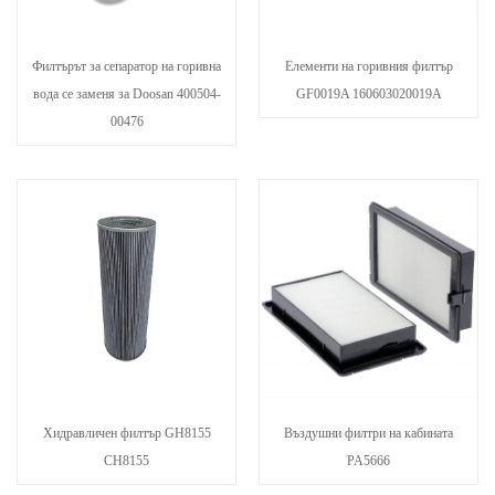
Филтърът за сепаратор на горивна
Елементи на горивния филтър
вода се заменя за Doosan 400504-
GF0019A 160603020019A
00476
Хидравличен филтър GH8155
Въздушни филтри на кабината
CH8155
PA5666