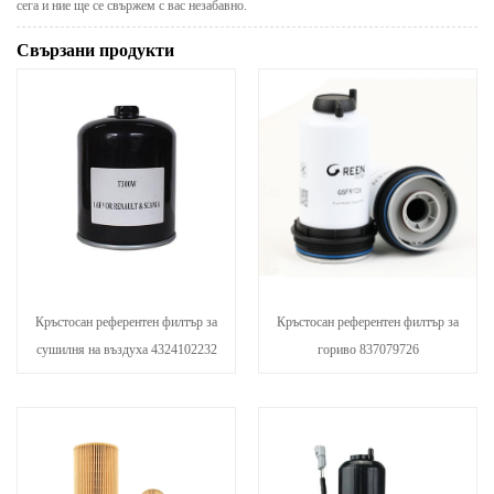
сега и ние ще се свържем с вас незабавно.
Свързани продукти
Кръстосан референтен филтър за
Кръстосан референтен филтър за
сушилня на въздуха 4324102232
гориво 837079726