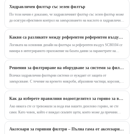
експлоатационен живот и стабилни показатели.
Хидравличен филтър със зелен филтър
осигури чиста работа на двигателя и
По този начин е доказано, че хидравличният филтър със зелен филтър може
хидравличната система, удължавайки живота на
да осигури ефективен контрол на замърсяването на маслото в хидравлична
вашето оборудване. Когато купувате, моля,
система. Настоящото изобретение осигурява маслен филтър с хидравличен
уверете се, че той е съвместим с вашия модел на
тип, който ефективно предотвратява генерирането на частици и абразивни
оборудване и покупка от надежден доставчик.
Какви са разликите между референтен референтен въздушен филтър SC80104 и обикновените елементи на въздушния филтър?
частици, които намаляват ефективността на оборудването.
Логиката на основния дизайн на филтъра за референтен въздух SC80104 се
намира в интегрираното приложение на базата данни за параметрите на
съвместимостта, а обхватът на адаптиране се разширява чрез обратна
съвпадение на оригиналните технически спецификации на оборудването с
Решения за филтриране на оборудване за системи за филтриране на хидравлично масло
много марки.
Всички хидравлични филтърни системи се нуждаят от защита от
замърсяване. С течение на времето микроби, абразивни частици, корозия,
прах, мръсотия, вода, химикали и малки парчета метал ще попаднат в
хидравличната филтърна система и без правилната хидравлична филтрираща
Как да изберете правилния водоотделител за гориво за вашия дизелов двигател
система на място, те ще причинят сериозни щети на чувствителните
компоненти вътре .
Ако някога сте се тревожили за вода във вашето дизелово гориво, не сте
сами. Като човек, който е виждал скъпите щети, които може да причини
замърсеното гориво, разбирам критичната нужда от надежден сепаратор за
горивна вода. Това не е просто аксесоар; това е основна защита за вашия
Аксесоари за горивни филтри – Пълна гама от аксесоари за горивни филтри
двигател.