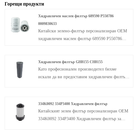
Горещи продукти
Хидравличен маслен филтър 689590 P550786
0009830633
Китайски зелено-филтър персонализиран OEM
хидравличен маслен филтър 689590 P550786
0009830633 за VS и други модели Cummins от
елемент на филтъра на маслото.
Хидравличен филтър GH8155 CH8155
Като професионален производител бихме
искали да ви предоставим хидравличен филтър
GH8155 CH8155. GH8155 / CH8155 Хидравличен
филтър: Подобряване на производителността и
надеждността В света на хидравличните системи
334K0092 334P3400 Хидравличен филтър
значението на висококачествения филтър не
Китайският зелен филтър персонализиран OEM
може да бъде надценено. Хидравличните
334K0092 334P3400 Хидравличен филтър за
филтри GH8155 и CH8155 са отлични продукти,
багери за JCB JS200, 210, 220, 240 и други
проектирани да доставят изключителна
модели на елемент на филтъра на маслото.