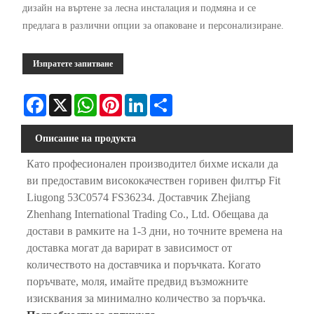
дизайн на въртене за лесна инсталация и подмяна и се
предлага в различни опции за опаковане и персонализиране.
Изпратете запитване
Facebook
X
WhatsApp
Pinterest
LinkedIn
Share
Описание на продукта
Като професионален производител бихме искали да
ви предоставим висококачествен горивен филтър Fit
Liugong 53C0574 FS36234. Доставчик Zhejiang
Zhenhang International Trading Co., Ltd. Обещава да
достави в рамките на 1-3 дни, но точните времена на
доставка могат да варират в зависимост от
количеството на доставчика и поръчката. Когато
поръчвате, моля, имайте предвид възможните
изисквания за минимално количество за поръчка.