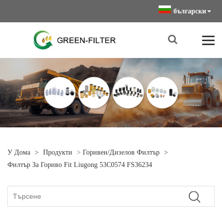
български
У Дома
>
Продукти
>
Горивен/дизелов Филтър
>
Филтър За Гориво Fit Liugong 53C0574 FS36234