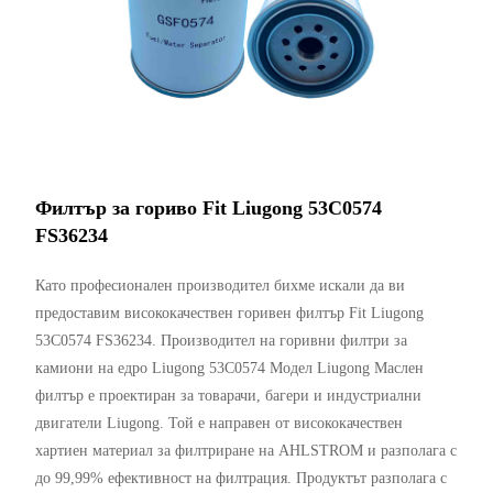
Филтър за гориво Fit Liugong 53C0574
FS36234
Като професионален производител бихме искали да ви
предоставим висококачествен горивен филтър Fit Liugong
53C0574 FS36234. Производител на горивни филтри за
камиони на едро Liugong 53C0574 Модел Liugong Маслен
филтър е проектиран за товарачи, багери и индустриални
двигатели Liugong. Той е направен от висококачествен
хартиен материал за филтриране на AHLSTROM и разполага с
до 99,99% ефективност на филтрация. Продуктът разполага с