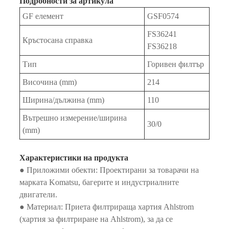
Подробности за артикула
GF елемент
GSF0574
FS36241
Кръстосана справка
FS36218
Тип
Горивен филтър
Височина (mm)
214
Ширина/дължина (mm)
110
Вътрешно измерение/ширина
30/0
(mm)
Характеристики на продукта
● Приложими обекти: Проектирани за товарачи на
марката Komatsu, багерите и индустриалните
двигатели.
● Материал: Приета филтрираща хартия Ahlstrom
(хартия за филтриране на Ahlstrom), за да се