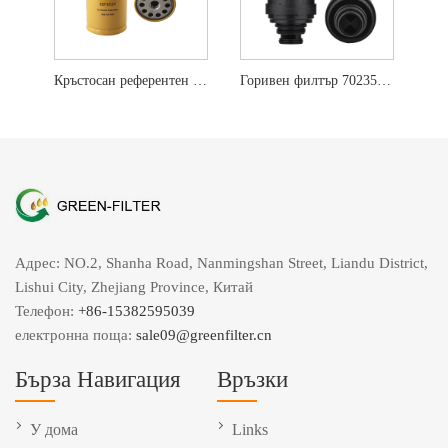
Кръстосан референтен филтър за горив Елемент 423-8524
Горивен филтър 7023589 за Bobcat
Адрес: NO.2, Shanha Road, Nanmingshan Street, Liandu District,
Lishui City, Zhejiang Province, Китай
Телефон:
+86-15382595039
електронна поща:
sale09@greenfilter.cn
Бърза Навигация
Връзки
У дома
Links