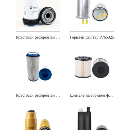
Кръстосан референтен филтър за гориво 837079726
Горивен филтър P765325
Кръстосан референтен филтър за горивен елемент FS20203
Елемент на горивен филтър FS20403