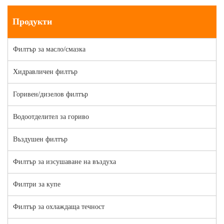
Продукти
Филтър за масло/смазка
Хидравличен филтър
Горивен/дизелов филтър
Водоотделител за гориво
Въздушен филтър
Филтър за изсушаване на въздуха
Филтри за купе
Филтър за охлаждаща течност