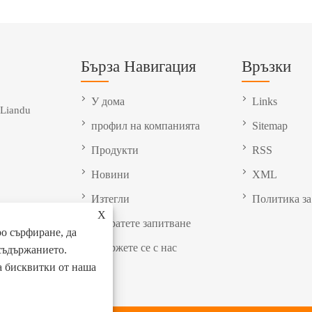
Бърза Навигация
Връзки
У дома
Links
 Liandu
профил на компанията
Sitemap
Продукти
RSS
Новини
XML
Изтегли
Политика за
X
Изпратете запитване
о сърфиране, да
Свържете се с нас
съдържанието.
на бисквитки от наша