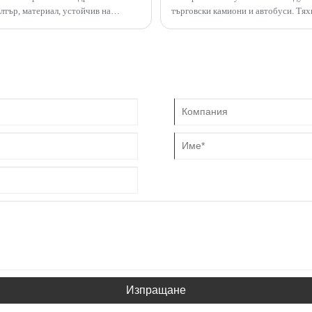
лтър, материал, устойчив на
търговски камиони и автобуси. Тях
.
замърсители, преди да достигнат д
на замръзване през зимата и удълж
Изпращане