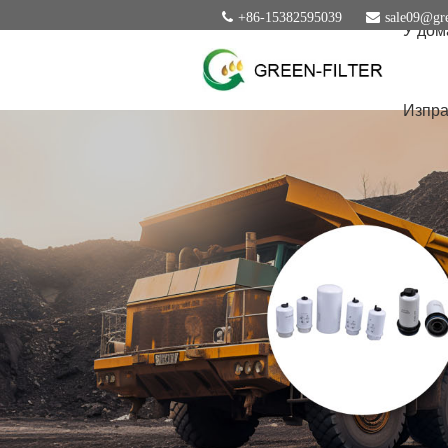
+86-15382595039
sale09@gre
У дом
Изпра