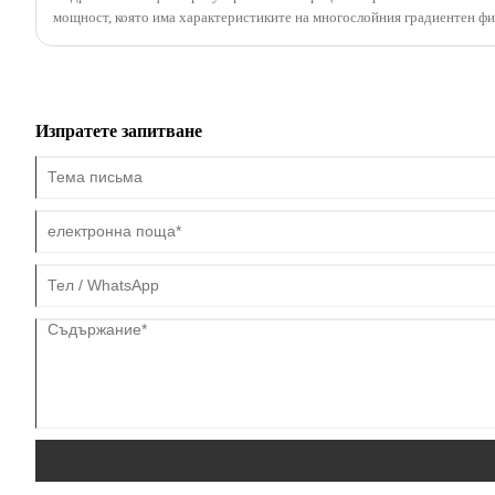
мощност, която има характеристиките на многослойния градиентен фи
налягане на обвивката и интерфейс за сензор на разликата в налягането
Изпратете запитване