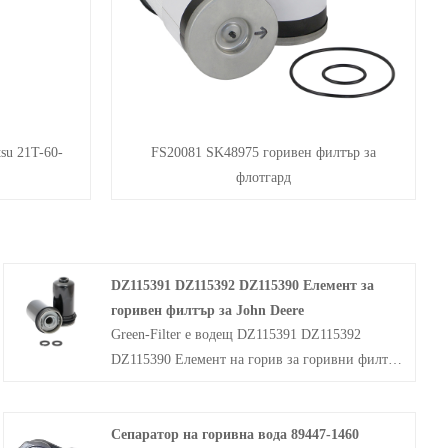
su 21T-60-
FS20081 SK48975 горивен филтър за
флотгард
DZ115391 DZ115392 DZ115390 Елемент за
горивен филтър за John Deere
Green-Filter е водещ DZ115391 DZ115392
DZ115390 Елемент на горив за горивни филтри
за производители и доставчици на John Deere,
предлагащи OEM/ODM услуги с конкурентни
Сепаратор на горивна вода 89447-1460
фабрични цени! Филтърът за гориво не