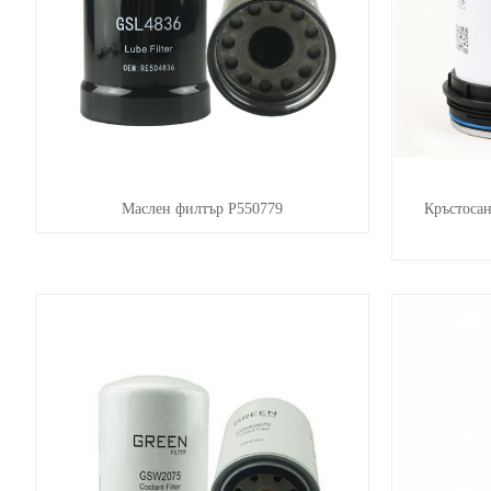
Маслен филтър P550779
Кръстосан