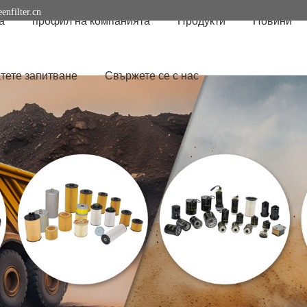
enfilter.cn
а
профил на компанията
Продукти
Новини
тете запитване
Свържете се с нас