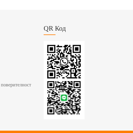
QR Код
 поверителност