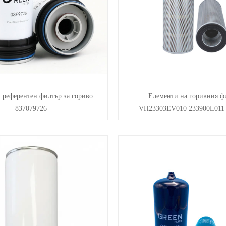
 референтен филтър за гориво
Елементи на горивния ф
837079726
VH23303EV010 233900L011 