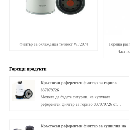
Филтър за охлаждаща течност WF2074
Гореща разп
Част г
Горещи продукти
Кръстосан референтен филтър за гориво
837079726
Можете да бъдете сигурни, че купувате
референтен филтър за гориво 837079726 от
нашата фабрика. Grenn-Filter е добре известна
марка филтри, а персонализираният му
Кръстосан референтен филтър за сушилня на
837079726 и 837079727 имат широк спектър от