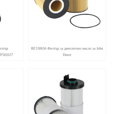
илтър
RE530656 Филтър за двигателно масло за John
P502637
Deere