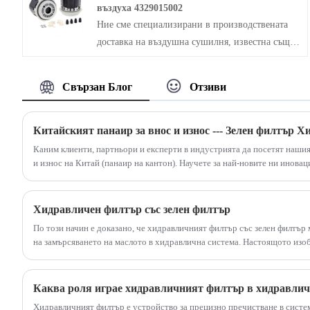
въздуха 4329015002
приложения в редица индустрии. 837079726 и
Ние сме специализирани в производствената
837079727, като един от горивните касети,
доставка на въздушна сушилня, известна също
могат да се използват в различни индустриални
като сушилня за въздух, която се използва за
хидравлични системи, които изискват
филтриране на въздуха, който влиза в
филтрация с висока точност.
Свързан Блог
Отзиви
климатичната система на автомобила,
премахвайки прах, цветен прашец, бактерии и
т.н. и подобряване на качеството на въздуха
вътре в автомобила. Производителят на
Каним клиенти, партньори и експерти в индустрията да посетят нашия
въздушен филтър на OEM, може да осигури
и износ на Китай (панаир на кантон). Научете за най-новите ни инова
хидравлични филтри и други филтри и проучете как решенията на зел
персонализирани референтни въздушни
надеждността и иновациите в индустриите.
сушилни филтър 4329015002 решения според
Хидравличен филтър със зелен филтър
различни модели на автомобил.
По този начин е доказано, че хидравличният филтър със зелен филтър
на замърсяването на маслото в хидравлична система. Настоящото изо
с хидравличен тип, който ефективно предотвратява генерирането на ч
намаляват ефективността на оборудването.
Каква роля играе хидравличният филтър в хидравлич
Хидравличният филтър е устройство за прецизно пречистване в систе