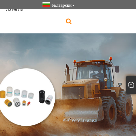
български
Изтегли