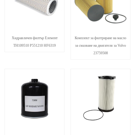
Хидравличен филтър Елемент
Комплект за филтриране на масло
TH109510 P551210 HF6319
за смазване на двигателя за Volvo
23759508