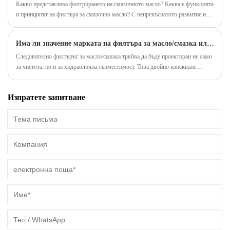
оригиналните стандарти за оборудване.
Какво представлява филтрирането на смазочното масло? Каква е функцията
и принципът на филтъра за смазочно масло? С непрекъснатото развитие на
автомобилната технология се появиха и много нови продукти, а филтърът
за смазочно масло е един от тях.
Има ли значение марката на филтъра за масло/смазка или всички филтри са еднакви отвътре?
Следователно филтърът за масло/смазка трябва да бъде проектиран не само
за чистота, но и за хидравлична съвместимост. Това двойно изискване
обяснява защо визуално подобните филтри могат да се държат различно при
еднакви работни условия.
Изпратете запитване