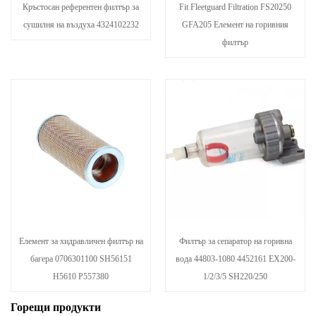
Кръстосан референтен филтър за
Fit Fleetguard Filtration FS20250
сушилня на въздуха 4324102232
GFA205 Елемент на горивния
филтър
Елемент за хидравличен филтър на
Филтър за сепаратор на горивна
багера 0706301100 SH56151
вода 44803-1080 4452161 EX200-
H5610 P557380
1/2/3/5 SH220/250
Горещи продукти