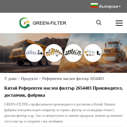
български
У дома
>
Продукти
>
Референтен маслен филтър 2654403
Китай Референтен маслен филтър 2654403 Производител,
доставчик, фабрика
GREEN-FILTER е професионален производител и доставчик в Китай. Нашата
фабрика осигурява воден сепаратор за гориво, филтър за охлаждаща течност,
дизелов филтър и др. Ако се интересувате от нашите продукти, можете да попитате
сега и ние ще се свържем с вас незабавно.