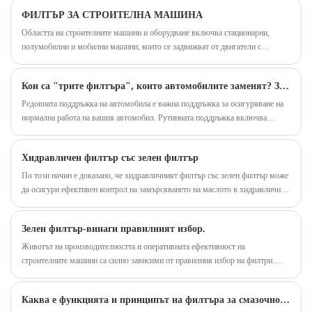
автомобила, премахване на прах, прашец,
помогне за поддържане на чистото на двигателя.
ФИЛТЪР ЗА СТРОИТЕЛНА МАШИНА
бактерии и така нататък и подобряване на
Областта на строителните машини и оборудване включва стационарни,
качеството на въздуха вътре в автомобила.
полумобилни и мобилни машини, които се задвижват от двигатели с
вътрешно горене или електрически двигатели и се използват за обработка на
строителни материали и извършване на строителни работи.
Кои са "трите филтъра", които автомобилите заменят? Защо трябва редовно да сменяме "трите филтъра"?
Редовната поддръжка на автомобила е важна поддръжка за осигуряване на
нормална работа на вашия автомобил. Рутинната поддръжка включва
основно смяна на смазочно масло и "три филтъра" и т.н. Трите филтъра се
отнасят за: горивен филтър (ако е бензинов двигател, това е бензинов
Хидравличен филтър със зелен филтър
филтър; ако е дизелов двигател, това е дизелов филтър) , маслен филтър и
въздушен филтър.
По този начин е доказано, че хидравличният филтър със зелен филтър може
да осигури ефективен контрол на замърсяването на маслото в хидравлична
система. Настоящото изобретение осигурява маслен филтър с хидравличен
тип, който ефективно предотвратява генерирането на частици и абразивни
Зелен филтър-винаги правилният избор.
частици, които намаляват ефективността на оборудването.
Животът на производителността и оперативната ефективност на
строителните машини са силно зависими от правилния избор на филтри.
Използването на висококачествени филтри е от съществено значение, за да
се гарантира надеждността на функцията на машините. Не компрометирайте
Каква е функцията и принципът на филтъра за смазочно масло?
и използвайте продукти от зелен филтър, които са напълно съвместими с