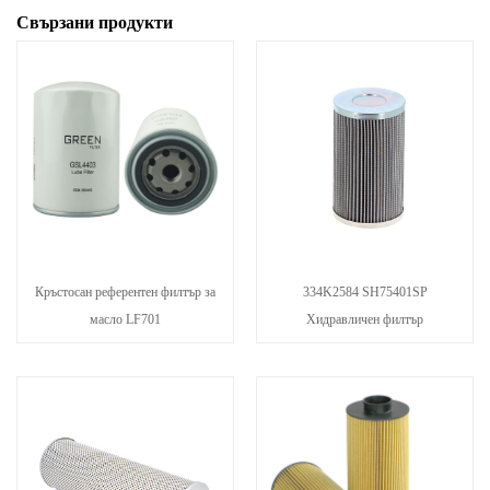
Свързани продукти
Кръстосан референтен филтър за
334K2584 SH75401SP
масло LF701
Хидравличен филтър