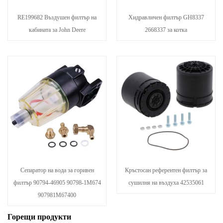
RE199682 Въздушен филтър на
Хидравличен филтър GH8337
кабината за John Deere
2668337 за котка
Сепаратор на вода за горивен
Кръстосан референтен филтър за
филтър 90794-46905 90798-1M674
сушилня на въздуха 42535061
907981M67400
Горещи продукти