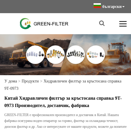
български
У дома
>
Продукти
>
Хидравличен филтър за кръстосана справка
9T-0973
Китай Хидравличен филтър за кръстосана справка 9T-
0973 Производител, доставчик, фабрика
GREEN-FILTER е професионален производител и доставчик в Китай. Нашата
фабрика осигурява воден сепаратор за гориво, филтър за охлаждаща течност,
дизелов филтър и др. Ако се интересувате от нашите продукти, можете да попитате