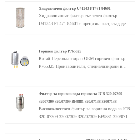
Хидравличен филтър U41343 PT471 84601
Хидравличният филтър със зелен филтър
U41343 PT471 84601 е прецизна част, създадена
специално за марката John Deere. Този
високоефективен филтър осигурява чиста и
ефективна работа на вашата хидравлична
Горивен филтър P765325
система, поддържайки вашата машина при
Китай Персонализиран OEM горивен филтър
пикова работа.
P765325 Производители, специализирани в
производството на филтри Основна функция:
Спрете частиците, водата и примесите в
горивото, за да се гарантира, че прецизните
Филтър за горивна вода гориво за JCB 320-07309
части на горивната система са защитени от
32007309 320/07309 BF9881 320/07138 32007138
абразия и други щети.
Висококачествен филтър за горивна вода за JCB
Отстранете железен оксид, прах и други твърди
320-07309 32007309 320/07309 BF9881 320/07138
отломки, съдържащи се в горивото, за да
32007138 се предлага от производителя на China
предотвратите запушването на горивната
Green-Filter, който е специално проектиран за
система (особено на дюзите на инжектора) и