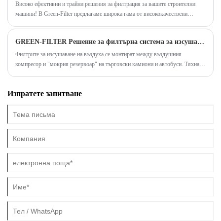
Високо ефективни и трайни решения за филтрация за вашите строителни
машини! В Green-Filter предлагаме широка гама от висококачествени
решения за филтриране за вашите строителни машини. Нашите филтри
идват от водещи производители и предлагат оптимална производителност
GREEN-FILTER Решение за филтърна система за изсушаване на въздух Изсушаване на въздуха
дори при тежки условия.
Филтрите за изсушаване на въздуха се монтират между въздушния
компресор и "мокрия резервоар" на търговски камиони и автобуси. Тяхната
цел е да филтрират водните пари, маслените пари и други замърсители,
преди да достигнат до въздушните резервоари и клапаните. Това помага за
Изпратете запитване
предотвратяване на замръзване през зимата и удължава живота на
въздушните клапани.