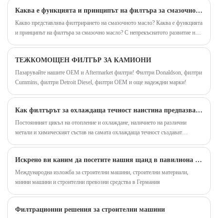
и осигурява солидна гаранция за стабилната
Каква е функцията и принципът на филтъра за смазочно масло?
колекционера на прах, намаляване на текущите
работа на оборудването.
Какво представлява филтрирането на смазочното масло? Каква е функцията
разходи.
и принципът на филтъра за смазочно масло? С непрекъснатото развитие на
автомобилната технология се появиха и много нови продукти, а филтърът
за смазочно масло е един от тях.
ТЕЖКОМОЩЕН ФИЛТЪР ЗА КАМИОНИ
Пазарувайте нашите OEM и Aftermarket филтри! Филтри Donaldson, филтри
Cummins, филтри Detroit Diesel, филтри OEM и още надеждни марки!
Как филтърът за охлаждаща течност наистина предпазва вашия двигател от корозия
Постоянният цикъл на отопление и охлаждане, наличието на различни
метали и химическият състав на самата охлаждаща течност създават
перфектна буря за корозия. Но какво ще стане, ако имаше начин не просто
да забави този процес, а активно да се бори срещу него? Това е точно ролята
Искрено ви каним да посетите нашия щанд в павилиона на BMW Auto Parts в Германия
на високоефективен филтър за охлаждаща течност.
Международна изложба за строителни машини, строителни материали,
минни машини и строителни превозни средства в Германия
Филтрационни решения за строителни машини