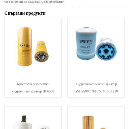
сега и ние ще се свържем с вас незабавно.
Свързани продукти
Кръстосан референтен
Хидравличен маслен филтър
хидравличен филтър HF6588
GSH9900 57616 5T101-11210