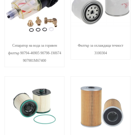
Сепаратор на вода за горивен
Филтър за охлаждаща течност
филтър 90794-46905 90798-1M674
3100304
907981M67400