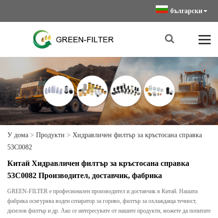
български
У дома
>
Продукти
>
Хидравличен филтър за кръстосана справка
53C0082
Китай Хидравличен филтър за кръстосана справка
53C0082 Производител, доставчик, фабрика
GREEN-FILTER е професионален производител и доставчик в Китай. Нашата
фабрика осигурява воден сепаратор за гориво, филтър за охлаждаща течност,
дизелов филтър и др. Ако се интересувате от нашите продукти, можете да попитате