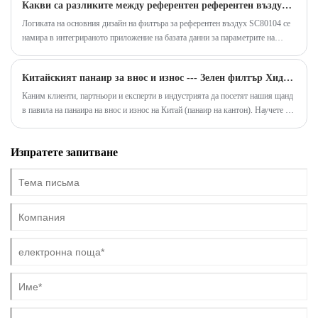
Какви са разликите между референтен референтен въздушен филтър SC80104 и обикновените елементи на въздушния филтър?
маслените филтри, маслените филтри за строителни машини и
хидравличните филтри. Тази статия се задълбочава в техните роли, видове и
Логиката на основния дизайн на филтъра за референтен въздух SC80104 се
предимства, като ви помага да разберете защо те са задължителни в
намира в интегрираното приложение на базата данни за параметрите на
строителната индустрия.
съвместимостта, а обхватът на адаптиране се разширява чрез обратна
съвпадение на оригиналните технически спецификации на оборудването с
Китайският панаир за внос и износ --- Зелен филтър Хидравличен филтър решения
много марки.
Каним клиенти, партньори и експерти в индустрията да посетят нашия щанд
в павила на панаира на внос и износ на Китай (панаир на кантон). Научете за
най-новите ни иновации, включително нефтени филтри, хидравлични
филтри и други филтри и проучете как решенията на зеления филтър движат
Изпратете запитване
ефективността, надеждността и иновациите в индустриите.