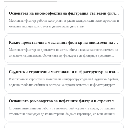
Този продукт се използва широко в много
индустрии и е един от ключовите компоненти в
Основател на високоефективна филтрация със зелен филтър
инженерството на въздушното компресиране.
Масленият филтър работи, като улавя и улавя замърсители, като мръсотия и
метални частици, които могат да повредят двигателя.
Какво представлява масленият филтър на двигателя на автомобила?
Масленият филтър на двигателя на автомобила е важна част от системата за
смазване на двигателя. Основната му функция е да филтрира вредните
примеси в маслото от масления картер, за да гарантира, че коляновият вал,
свързващият прът, разпределителният вал, компресорът, буталния пръстен и
Саудитски строителни материали и инфраструктурна изложба-„Филтриране“ на тенденцията и помогнете на саудитската инфраструктура на ново пътуване!
други движещи се части са чисто и чисто смазани, охладени и почистени,
като по този начин се удължава експлоатационният живот на тези части.
Изложбата за строителни материали и инфраструктура на Саудитска Арабия,
водещо глобално събитие в сектора на строителството и инфраструктурата,
обединява компании, специализирани в строителни материали, инженерни
машини, строителни технологии и свързано оборудване от цял ​​свят.
Основното ръководство за нефтените филтри в строителството
Строителните машини работят в някои от най -суровите среди, от прашни
строителни площадки до кални терени. За да се гарантира, че тези машини се
изпълняват оптимално и имат дълъг живот, правилните системи за
филтриране са от решаващо значение. Сред най -критичните компоненти са