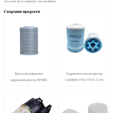
сега и ние ще се свържем с вас незабавно.
Свързани продукти
Кръстосан референтен
Хидравличен маслен филтър
хидравличен филтър HF6861
GSH9900 57616 5T101-11210