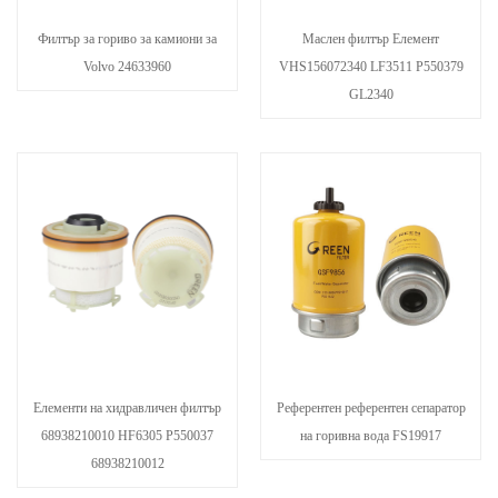
Филтър за гориво за камиони за
Маслен филтър Елемент
Volvo 24633960
VHS156072340 LF3511 P550379
GL2340
Елементи на хидравличен филтър
Референтен референтен сепаратор
68938210010 HF6305 P550037
на горивна вода FS19917
68938210012