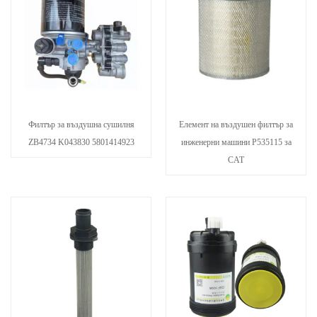
Филтър за въздушна сушилня
Елемент на въздушен филтър за
ZB4734 K043830 5801414923
инженерни машини P535115 за
CAT