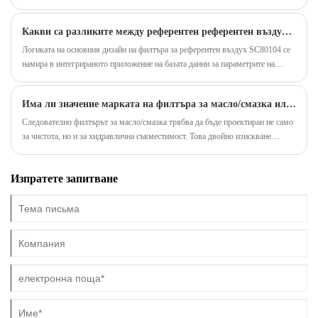
вещества в всмукателния въздух.
Какви са разликите между референтен референтен въздушен филтър SC80104 и обикновените елементи на въздушния филтър?
Логиката на основния дизайн на филтъра за референтен въздух SC80104 се
намира в интегрираното приложение на базата данни за параметрите на
съвместимостта, а обхватът на адаптиране се разширява чрез обратна
съвпадение на оригиналните технически спецификации на оборудването с
Има ли значение марката на филтъра за масло/смазка или всички филтри са еднакви отвътре?
много марки.
Следователно филтърът за масло/смазка трябва да бъде проектиран не само
за чистота, но и за хидравлична съвместимост. Това двойно изискване
обяснява защо визуално подобните филтри могат да се държат различно при
еднакви работни условия.
Изпратете запитване