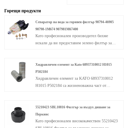
Горещи продукти
Сепаратор на вода за горивен филтър 90794-46905
90798-1M674 907981M67400
Като професионален производител бихме
искали да ви предоставим зелено филтър за
сепаратор на вода за горив 90794-46905 90798-
1M674 907981M67400. И ние ще ви предложим
най-добрата услуга след продажба и навременна
Хидравличен елемент за Kato 68937310012 H1015
доставка. 90794-46905 90798-1M674
P502184
Хидравличен елемент за KATO 68937310012
907981M67400 е високоефективно
H1015 P502184 са жизненоважна част от
филтрационно устройство, предназначено за
хидравличната система за тежки машини, като
горивни системи и е предназначен да осигури
например Kato багери. Тези елементи са
всеобхватна защита на горивото за двигатели.
отговорни за преобразуването на хидравличната
55210423 SBL10816 Филтър за въздух дишане за
Този продукт решава опасностите от двигателя,
енергия в механична енергия за задвижване на
Перкинс
причинени от влагата и примесите в горивото и
Като професионален висококачествен 55210423
различните движения на багера.
е идеален за широка гама от оборудващите