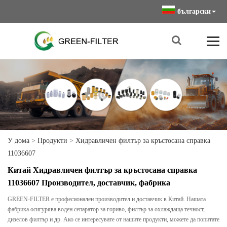
български
У дома
>
Продукти
>
Хидравличен филтър за кръстосана справка
11036607
Китай Хидравличен филтър за кръстосана справка
11036607 Производител, доставчик, фабрика
GREEN-FILTER е професионален производител и доставчик в Китай. Нашата
фабрика осигурява воден сепаратор за гориво, филтър за охлаждаща течност,
дизелов филтър и др. Ако се интересувате от нашите продукти, можете да попитате