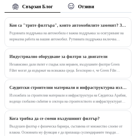
части за хидравлични филтърни части на едро
значение за наблюдение на състоянието на
Свързан Блог
Отзиви
на едро Fleetguard HF6861 Model Fleetguard Fil
хидравличното масло и откриването на
Filter е проектиран за товарачи, багери и
наличието на замърсители. Чрез анализ на
Кои са "трите филтъра", които автомобилите заменят? Защо трябва редовно да сменяме "трите филтъра"?
индустриални двигатели на флота. Той е
маслото нивата на твърди частици, съдържание
Редовната поддръжка на автомобила е важна поддръжка за осигуряване на
направен от висококачествен хартиен материал
на вода, извличане на въздух и други параметри
нормална работа на вашия автомобил. Рутинната поддръжка включва
за филтриране на AHLSTROM и разполага с до
могат да бъдат измерени, което позволява да се
основно смяна на смазочно масло и "три филтъра" и т.н. Трите филтъра се
99,99% ефективност на филтрация.
предприемат навременни коригиращи действия.
отнасят за: горивен филтър (ако е бензинов двигател, това е бензинов
Индустриално оборудване за филтри за двигатели
филтър; ако е дизелов двигател, това е дизелов филтър) , маслен филтър и
въздушен филтър.
Независимо дали пътят е гладък или неравен, въздушните филтри Green
Filter могат да издържат на всякаква среда. Безспорно е, че Green Filte
ръководи разработването на почти всеки основен напредък във
филтрирането на въздуха при тежки двигатели от 2011 г. насам. Нищо не
Саудитски строителни материали и инфраструктурна изложба-„Филтриране“ на тенденцията и помогнете на саудитската инфраструктура на ново пътуване!
предпазва вашия двигател, не подобрява неговата производителност и
удължава живота си като нашите водещи в индустрията филтри.
Изложбата за строителни материали и инфраструктура на Саудитска Арабия,
водещо глобално събитие в сектора на строителството и инфраструктурата,
обединява компании, специализирани в строителни материали, инженерни
машини, строителни технологии и свързано оборудване от цял ​​свят.
Кога трябва да се смени въздушният филтър?
Въздушен филтър е физическа бариера, съставена от множество слоеве от
влакна. Основната му функция е да прихваща суспендираните твърди