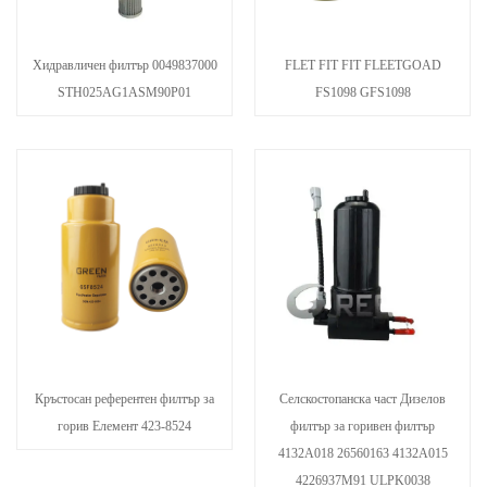
Хидравличен филтър 0049837000
FLET FIT FIT FLEETGOAD
STH025AG1ASM90P01
FS1098 GFS1098
Кръстосан референтен филтър за
Селскостопанска част Дизелов
горив Елемент 423-8524
филтър за горивен филтър
4132A018 26560163 4132A015
4226937M91 ULPK0038