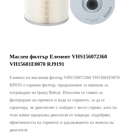
Маслен филтър Елемент VHS156072360
VH15601E0070 RJ9191
Елемент на масления филтър VHS156072360 VH15601E0070
RJ9191 е горивен филтър, предназначен за машини за
изграждане на бранд Bobcat. Използва се главно за
филтриране на примеси и вода от горивото, за да се
гарантира, че двигателят е снабден с чисто гориво, като по
този начин предпазва двигателя от повреди, подобрява
ефективността на горивото и удължаването на живота на
двигателя.