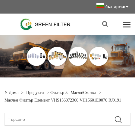
български
У Дома
>
Продукти
>
Филтър За Масло/смазка
>
Маслен Филтър Елемент VHS156072360 VH15601E0070 RJ9191