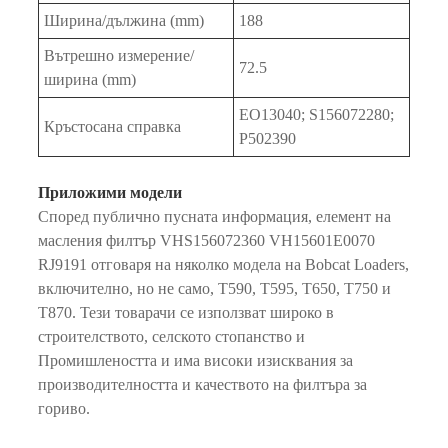
Ширина/дължина (mm)
188
Вътрешно измерение/
72.5
ширина (mm)
EO13040; S156072280;
Кръстосана справка
P502390
Приложими модели
Според публично пусната информация, елемент на
масления филтър VHS156072360 VH15601E0070
RJ9191 отговаря на няколко модела на Bobcat Loaders,
включително, но не само, T590, T595, T650, T750 и
T870. Тези товарачи се използват широко в
строителството, селското стопанство и
Промишлеността и има високи изисквания за
производителността и качеството на филтъра за
гориво.