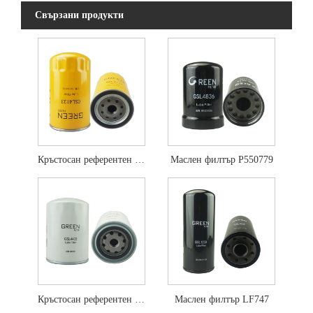
Свързани продукти
Кръстосан референтен филтър за масло P502465
Маслен филтър P550779
Кръстосан референтен филтър за масло LF701
Маслен филтър LF747