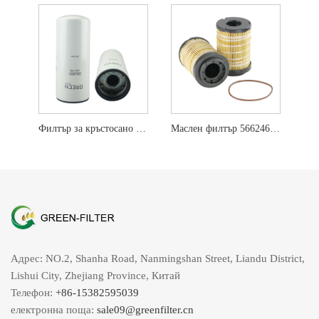
Филтър за кръстосано референтно масло LF9001
Маслен филтър 5662463 566-2463 за Перкинс
Адрес: NO.2, Shanha Road, Nanmingshan Street, Liandu District,
Lishui City, Zhejiang Province, Китай
Телефон:
+86-15382595039
електронна поща:
sale09@greenfilter.cn