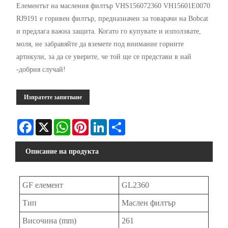
Елементът на масления филтър VHS156072360 VH15601E0070
RJ9191 е горивен филтър, предназначен за товарачи на Bobcat
и предлага важна защита. Когато го купувате и използвате,
моля, не забравяйте да вземете под внимание горните
артикули, за да се уверите, че той ще се представи в най
-добрия случай!
Изпратете запитване
Facebook
X
WhatsApp
Pinterest
LinkedIn
Share
Описание на продукта
GF елемент
GL2360
Тип
Маслен филтър
Височина (mm)
261