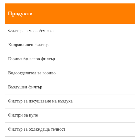
Продукти
Филтър за масло/смазка
Хидравличен филтър
Горивен/дизелов филтър
Водоотделител за гориво
Въздушен филтър
Филтър за изсушаване на въздуха
Филтри за купе
Филтър за охлаждаща течност