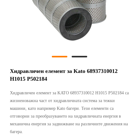
Хидравличен елемент за Kato 68937310012
H1015 P502184
Хидравличен елемент за KATO 68937310012 H1015 P502184 са
жизненоважна част от хидравличната система за тежки
машини, като например Kato багери. Тези елементи са
отговорни за преобразуването на хидравличната енергия в
механична енергия за задвижване на различните движения на
багера.