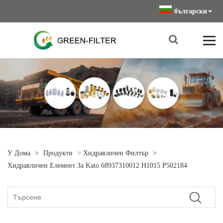
български
У Дома
>
Продукти
>
Хидравличен Филтър
>
Хидравличен Елемент За Kato 68937310012 H1015 P502184