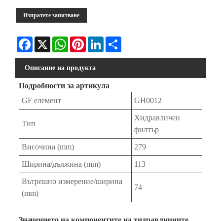
Изпратете запитване
Facebook
X
WhatsApp
Pinterest
LinkedIn
Share
Описание на продукта
Подробности за артикула
GF елемент
GH0012
Хидравличен
Тип
филтър
Височина (mm)
279
Ширина/дължина (mm)
113
Вътрешно измерение/ширина
74
(mm)
Значението на компонентите на хидравличните