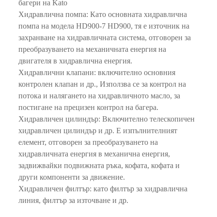
багери на Kato
Хидравлична помпа: Като основната хидравлична
помпа на модела HD900-7 HD900, тя е източник на
захранване на хидравличната система, отговорен за
преобразуването на механичната енергия на
двигателя в хидравлична енергия.
Хидравлични клапани: включително основния
контролен клапан и др., Използва се за контрол на
потока и налягането на хидравличното масло, за
постигане на прецизен контрол на багера.
Хидравличен цилиндър: Включително телескопичен
хидравличен цилиндър и др. Е изпълнителният
елемент, отговорен за преобразуването на
хидравличната енергия в механична енергия,
задвижвайки подвижната ръка, кофата, кофата и
други компоненти за движение.
Хидравличен филтър: като филтър за хидравлична
линия, филтър за източване и др.