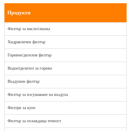
Продукти
Филтър за масло/смазка
Хидравличен филтър
Горивен/дизелов филтър
Водоотделител за гориво
Въздушен филтър
Филтър за изсушаване на въздуха
Филтри за купе
Филтър за охлаждаща течност