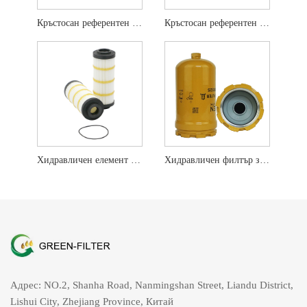
Кръстосан референтен хидравличен филтър HF6861
Кръстосан референтен хидравличен филтър HF6588
Хидравличен елемент за CAT 348-1861 PT9536-MPG WL10409
Хидравличен филтър за Fleetguard HF35516 SH60236
Адрес: NO.2, Shanha Road, Nanmingshan Street, Liandu District,
Lishui City, Zhejiang Province, Китай