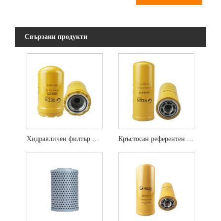
Свързани продукти
Хидравличен филтър HF35519 5I-8670 5I-8670X
Кръстосан референтен хидравличен филтър HF6555